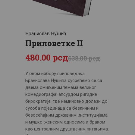
ЦЕНОВНИК
ПИСМО
Бранислав Нушић
Приповетке II
480
.
00
рсд
638
.
00
рсд
У овом избору приповедака
Бранислава Нушића сусрећемо се са
двема омиљеним темама великог
комедиографа: апсурдом ригидне
бирократије, где неминовно долази до
сукоба појединаца са безличним и
безосећајним државним институцијама,
и мушко-женским односима и браком
као централним друштвеним питањима.