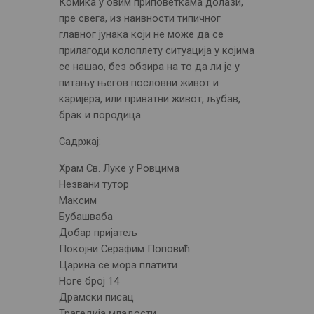
Комика у овим приповеткама долази,
пре свега, из наивности типичног
главног јунака који не може да се
прилагоди колоплету ситуација у којима
се нашао, без обзира на то да ли је у
питању његов пословни живот и
каријера, или приватни живот, љубав,
брак и породица.
Садржај:
Храм Св. Луке у Ровцима
Незвани тутор
Максим
Бубашваба
Добар пријатељ
Покојни Серафим Поповић
Царина се мора платити
Ноге број 14
Драмски писац
Трагедија младости