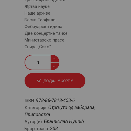
Жртва науке
Наше архиве
Бесни Теофило
Фебруарска идила
Две концертне тачке
Министарско прасе
Спира „Соко”
Приповетке
II
количина
ДОДАЈ У КОРПУ
978-86-7818-453-6
ISBN:
Отргнуто од заборава
Категорије:
,
Приповетка
Бранислав Нушић
Аутор(и):
208
Број страна: