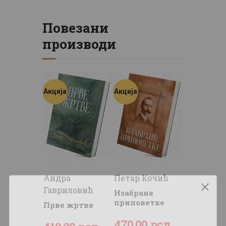
Повезани
производи
Акција
Акција
Андра
Петар Кочић
Гавриловић
Изабране
приповетке
Прве жртве
Оригинална
470
Тренутна
.
00
рсд