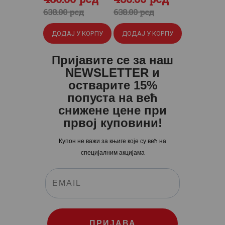
цена
цена
цена
цена
638
.
00
рсд
638
.
00
рсд
је
је:
је
је:
ДОДАЈ У КОРПУ
ДОДАЈ У КОРПУ
била:
480
.
била:
480
.
638
0
.
638
0
.
Пријавите се за наш
0
0
0
0
NEWSLETTER и
0
рсд.
0
рсд.
остварите 15%
попуста на већ
рсд.
рсд.
снижене цене при
првој куповини!
Купон не важи за књиге које су већ на
специјалним акцијама
ПРИЈАВА