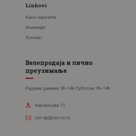
Linkovi
Како наручити
Књижаре
Контакт
Велепродаја и лично
преузимање
Радним данима: 9h-14h Суботом: 9h-14h
Кировљева 15
cet-vlp@cet.co.rs