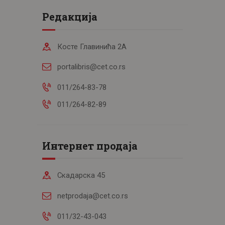
Редакција
Косте Главинића 2А
portalibris@cet.co.rs
011/264-83-78
011/264-82-89
Интернет продаја
Скадарска 45
netprodaja@cet.co.rs
011/32-43-043