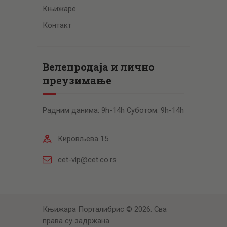
Књижаре
Контакт
Велепродаја и лично
преузимање
Радним данима: 9h-14h Суботом: 9h-14h
Кировљева 15
cet-vlp@cet.co.rs
Књижара Порталибрис © 2026. Сва
права су задржана.