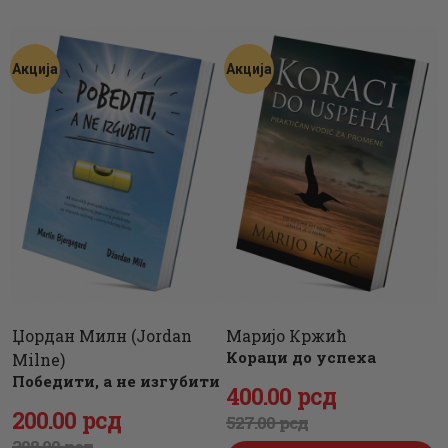
ЦЕНОВНИК
ПИСМО
Акција
Акција
Џордан Милн (Jordan
Маријо Кржић
Кораци до успеха
Milne)
Победити, а не изгубити
Оригинална
400
Тренутна
.
00
рсд
Оригинална
200
Тренутна
.
00
рсд
527
цена
цена
.
00
рсд
308
.
00
рсд