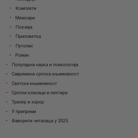
Комплети
Мемоари
Поезија
Приповетка
Путопис
Роман
Популарна наука и психологија
Савремена српска књижевност
Светска књижевност
Српски класици и лектира
Трилер и хорор
У припреми
Фаворити читалаца у 2025.