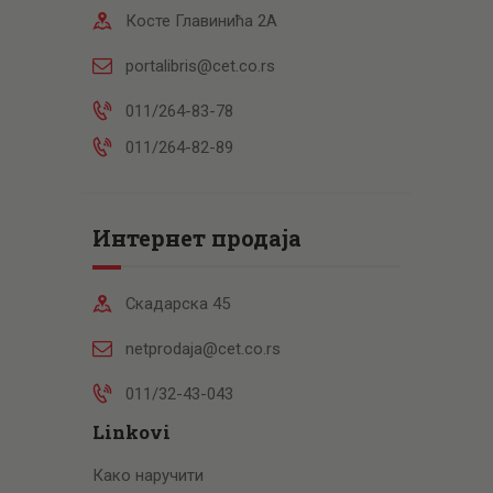
Косте Главинића 2А
portalibris@cet.co.rs
011/264-83-78
011/264-82-89
Интернет продаја
Скадарска 45
netprodaja@cet.co.rs
011/32-43-043
Linkovi
Како наручити