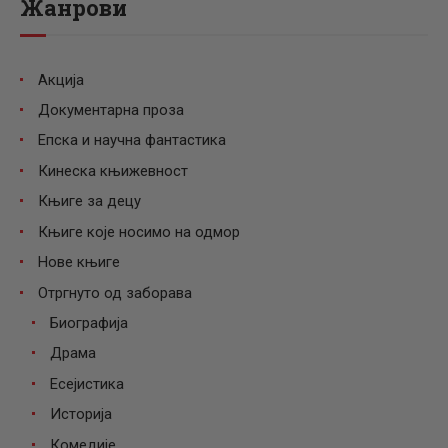
Жанрови
Акција
Документарна проза
Епска и научна фантастика
Кинеска књижевност
Књиге за децу
Књиге које носимо на одмор
Нове књиге
Отргнуто од заборава
Биографија
Драма
Есејистика
Историја
Комедије