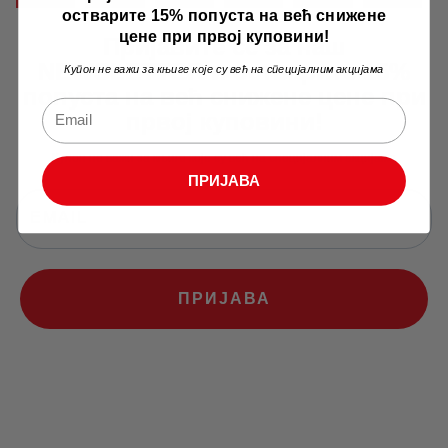
остварите 15% попуста на већ снижене
рсд.
цене при првој куповини!
Пријавите се за наш
NEWSLETTER и остварите 15%
Купон не важи за књиге које су већ на специјалним акцијама
попуста на већ снижене цене при
првој куповини!
Купон не важи за књиге које су већ на специјалним акцијама
ПРИЈАВА
ПРИЈАВА