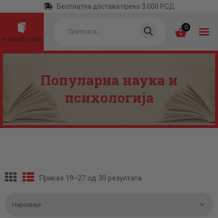
Бесплатна достава преко 3.000 РСД
Products
search
0
Популарна наука и
ПОЧЕТНА
психологија
КАТЕГОРИЈЕ
НАЈПРОДАВАНИЈЕ
НОВЕ КЊИГЕ
ОТРГНУТО ОД
ЗАБОРАВА
Приказ 19–27 од 30 резултата
Сортирано
АУТОРИ
по
најновијем
АКТУЕЛНОСТИ