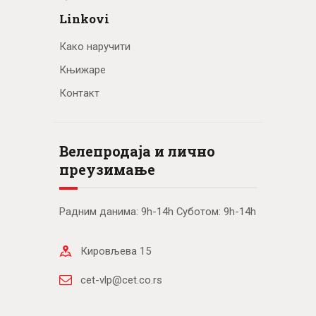
Linkovi
Како наручити
Књижаре
Контакт
Велепродаја и лично
преузимање
Радним данима: 9h-14h Суботом: 9h-14h
Кировљева 15
cet-vlp@cet.co.rs