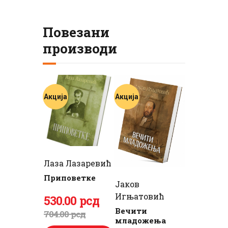
Повезани
производи
Акција
Акција
Лаза Лазаревић
Приповетке
Јаков
Игњатовић
Оригинална
530
Тренутна
.
00
рсд
Вечити
цена
цена
704
.
00
рсд
младожења