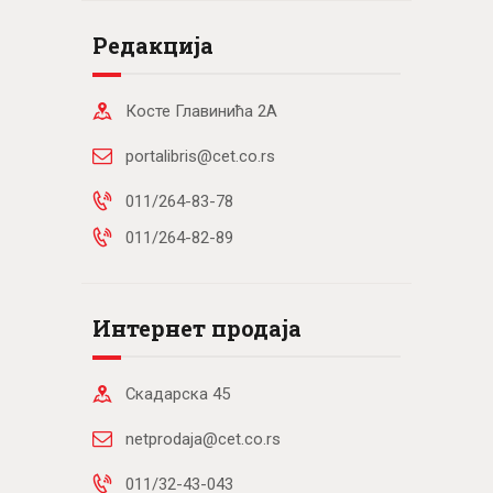
Редакција
Косте Главинића 2А
portalibris@cet.co.rs
011/264-83-78
011/264-82-89
Интернет продаја
Скадарска 45
netprodaja@cet.co.rs
011/32-43-043