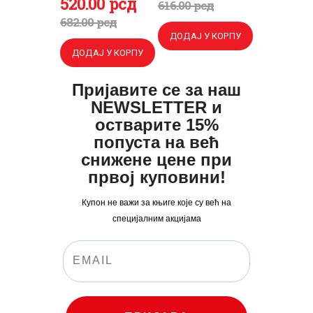
Оригинална
520
Тренутна
.
00
рсд
цена
цена
616
.
00
рсд
цена
цена
682
.
00
рсд
је
је:
ДОДАЈ У КОРПУ
је
је:
била:
470
.
ДОДАЈ У КОРПУ
била:
520
.
616
0
.
682
0
.
0
0
Пријавите се за наш
0
0
NEWSLETTER и
0
рсд.
0
рсд.
остварите 15%
рсд.
попуста на већ
рсд.
снижене цене при
првој куповини!
Купон не важи за књиге које су већ на
специјалним акцијама