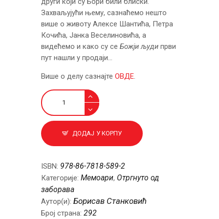
други који су Бори били блиски.
Захваљујући њему, сазнаћемо нешто
више о животу Алексе Шантића, Петра
Кочића, Јанка Веселиновића, а
видећемо и како су се
Божји људи
први
пут нашли у продаји…
Више о делу сазнајте
ОВДЕ
.
Под
окупацијом
количина
ДОДАЈ У КОРПУ
978-86-7818-589-2
ISBN:
Мемоари
Отргнуто од
Категорије:
,
заборава
Борисав Станковић
Аутор(и):
292
Број страна: