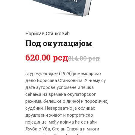
ЦЕНОВНИК
ПИСМО
Борисав Станковић
Под окупацијом
620
.
00
рсд
814
.
00
рсд
Под окупацијом
(1929) је мемоарско
дело Борисава Станко­вића. У њему су
дате ауторове успомене и тешка
сећања из времена окупаторског
режима, белешке о личној и породичној
судбини. Невероватно је осликао
друштвени живот и портретисао
појединце, међу којима ће се наћи
Љуба с Уба, Стојан Спахија и многи