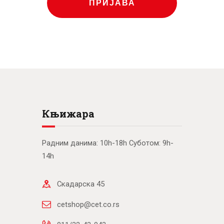
ПРИЈАВА
Књижара
Радним данима: 10h-18h Суботом: 9h-
14h
Скадарска 45
cetshop@cet.co.rs