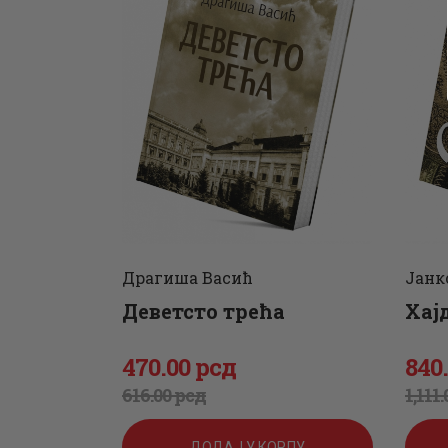
Драгиша Васић
Јанк
Деветсто трећа
Хај
470
.
00
рсд
840
Оригинална
Тренутна
Ор
Тр
616
.
00
рсд
1,111
.
цена
цена
цен
цен
ДОДАЈ У КОРПУ