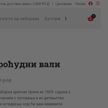
тна достава преко 3.000 РСД
Ценовник
Писмо
0
гнуто од заборава
Аутори
роћудни вали
0
рсд
 збирка кратких прича из 1929. године у
знанике с путовања и из детињства
м остварењу које ће вам измамити