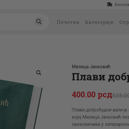
Беспла
ПОЧЕТНА
Почетна
Категорије
Отр
КАТЕГОРИЈЕ
НАЈПРОДАВАНИЈ
Е
Милица Јанковић
НОВЕ КЊИГЕ
Плави доб
ОТРГНУТО ОД
400
.
00
рсд
528
.
0
ЗАБОРАВА
Плави доброћудни вали
је
којој Милица Јанковић по
АУТОРИ
овековечава у литерарно