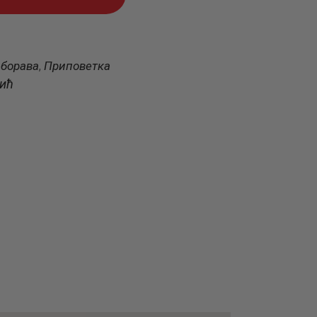
аборава
Приповетка
,
ић