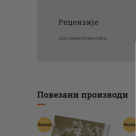
Рецензије
Још нема коментара.
Повезани производи
Акција
Акциј