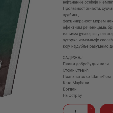
најтананије осећаје и емпа­
АКТУЕЛНОСТИ
Пролазност живота, суоча
судбине,
ЦЕНОВНИК
фасцинираност морем неке
ефектним реченицама, бр
ПИСМО
вањима јунака, из угла ст
ауторка измамљује саосећа
коју најдубље разумемо д
САДРЖАЈ
Плави доброћудни вали
Стојан Стевић
Познанство са Шантићем
Кате Марћели
Богдан
На Острву
Плави