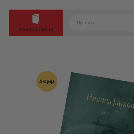
Products
search
Акција