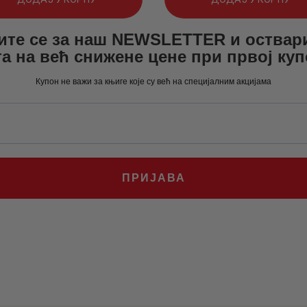
је
је:
ите се за наш NEWSLETTER и оствар
а:
.
била:
470
.
а на већ снижене цене при првој ку
1
.
616
0
.
Купон не важи за књиге које су већ на специјалним акцијама
0
0
.
0
рсд.
.
рсд.
ПРИЈАВА