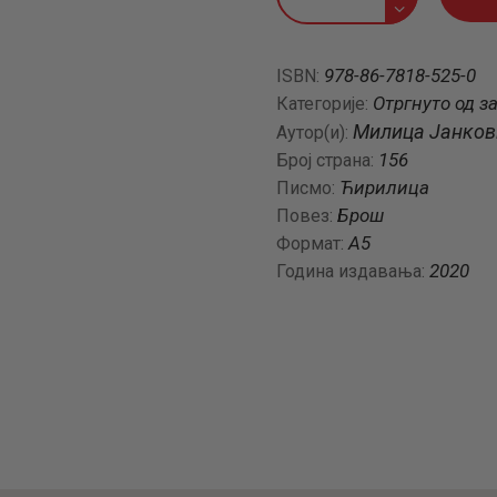
доброћудни
вали
количина
978-86-7818-525-0
ISBN:
Отргнуто од з
Категорије:
Милица Јанков
Аутор(и):
156
Број страна:
Ћирилица
Писмо:
Брош
Повез:
A5
Формат:
2020
Година издавања: