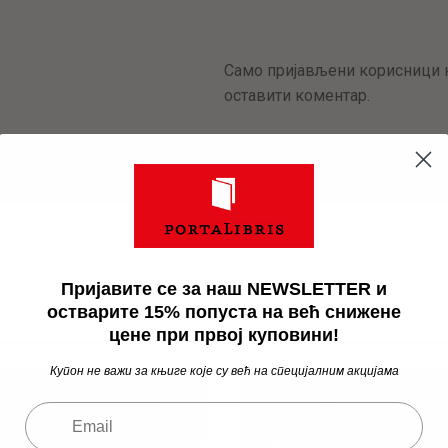
Само пријављени корисници к
оставити коментар.
Пријавите се за наш NEWSLETTER и
остварите 15% попуста на већ снижене
цене при првој куповини!
Купон не важи за књиге које су већ на специјалним акцијама
а
Акција