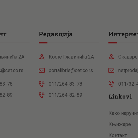
нг
Редакција
Интернет
авинића 2А
Косте Главинића 2А
Скадарс
is@cet.co.rs
portalibris@cet.co.rs
netproda
83-78
011/264-83-78
011/32-
82-89
011/264-82-89
Linkovi
Како наручи
Књижаре
Контакт