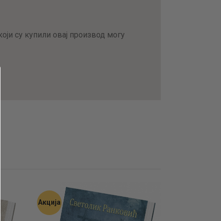
оји су купили овај производ могу
Акција