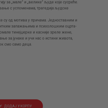
тију за „мале” и „велике” људе које сусреће.
вање с успоменама, трагедија људске
 су од мотива у причама. Једноставним и
итким запажањима и психолошким оцрта­­
армале тинејџерке и касније зреле жене,
ње за јунаке и учи нас о истини живота,
ок смо само деца.
ДОДАЈ У КОРПУ