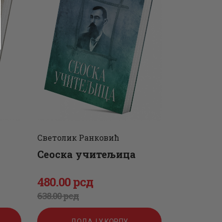
Светолик Ранковић
Сеоска учитељица
480
.
00
рсд
Оригинална
Тренутна
638
.
00
рсд
цена
цена
ДОДАЈ У КОРПУ