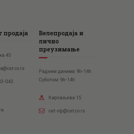
 продаја
Велепродаја и
лично
преузимање
ка 45
ja@cet.co.rs
Радним данима: 9h-14h
Суботом: 9h-14h
43-043
Кировљева 15
ти
cet-vlp@cet.co.rs