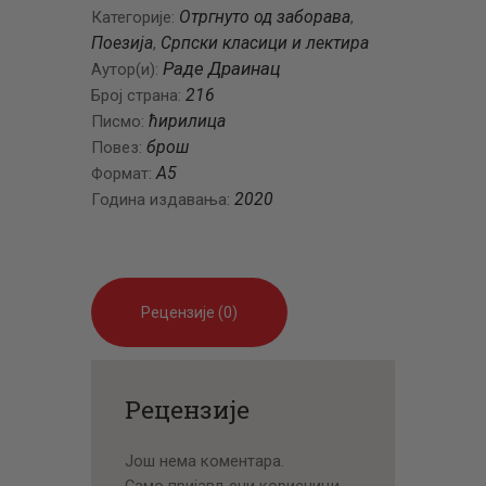
Отргнуто од заборава
Категорије:
,
Поезија
Српски класици и лектира
,
Раде Драинац
Аутор(и):
216
Број страна:
ћирилица
Писмо:
брош
Повез:
A5
Формат:
2020
Година издавања:
Рецензије (0)
Рецензије
Још нема коментара.
Само пријављени корисници