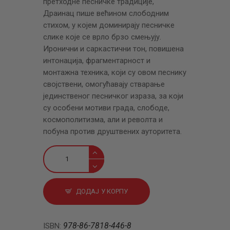
претходне песничке традиције,
Драинац пише већином слободним
стихом, у којем доминирају песничке
слике које се врло брзо смењују.
Иронични и саркастични тон, повишена
интонација, фрагментарност и
монтажна техника, који су овом песнику
својствени, омогућавају стварање
јединственог песничког израза, за који
су особени мотиви града, слободе,
космополитизма, али и револта и
побуна против друштвених ауторитета.
Песме
количина
ДОДАЈ У КОРПУ
978-86-7818-446-8
ISBN: