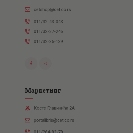
cetshop@cet.co.rs
011/32-43-043
011/32-37-246
011/32-35-139
Маркетинг
Косте Главинића 2А
portalibris@cet.co.rs
011/264-83-78