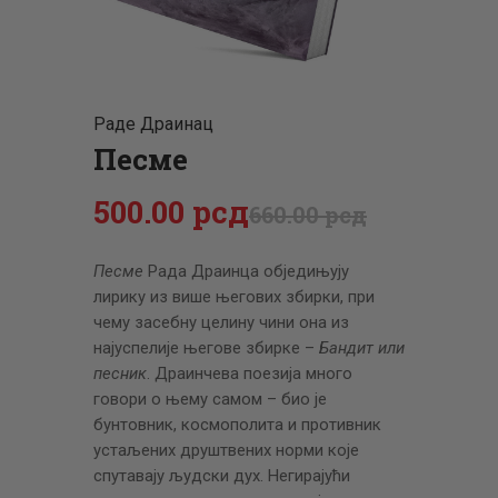
ЦЕНОВНИК
ПИСМО
Раде Драинац
Песме
500
.
00
рсд
660
.
00
рсд
Песме
Рада Драинца обједињују
лирику из више његових збирки, при
чему засебну целину чини она из
најуспелије његове збирке –
Бандит или
песник
. Драинчева поезија много
говори о њему самом – био је
бунтовник, космополита и противник
устаљених друштвених норми које
спутавају људски дух. Негирајући