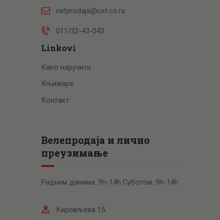
netprodaja@cet.co.rs
011/32-43-043
Linkovi
Како наручити
Књижаре
Контакт
Велепродаја и лично
преузимање
Радним данима: 9h-14h Суботом: 9h-14h
Кировљева 15