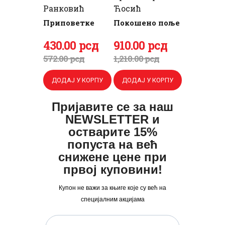
Ранковић
Ћосић
Приповетке
Покошено поље
Оригинална
430
Тренутна
.
00
рсд
Оригинална
910
Тренутна
.
00
рсд
цена
цена
цена
цена
572
.
00
рсд
1,210
.
00
рсд
је
је:
је
је:
ДОДАЈ У КОРПУ
ДОДАЈ У КОРПУ
била:
430
.
била:
910
.
572
0
.
1,210
0
.
Пријавите се за наш
0
0
0
0
NEWSLETTER и
0
рсд.
0
рсд.
остварите 15%
попуста на већ
рсд.
рсд.
снижене цене при
првој куповини!
Купон не важи за књиге које су већ на
специјалним акцијама