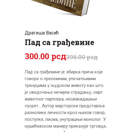
ЦЕНОВНИК
ПИСМО
Драгиша Васић
Пад са грађевине
300
.
00
рсд
396
.
00
рсд
Пад са грађевине
је збирка прича које
говоре о преломним, упеча­тљивим
тренуцима у људском животу као што
је сведочење не­­чијем страдању, смрт
животног партнера, несва­­­кидашњи
сусрет… Аутор мајсторски представља
разнолике личности кроз њихов говор,
поступке, писма, унутрашњи монолог. У
нушићевском маниру приказује трговце,