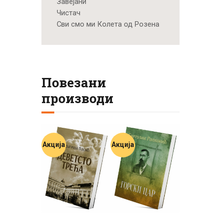
Завејани
Чистач
Сви смо ми Колета од Розена
Повезани
производи
Акција
Акција