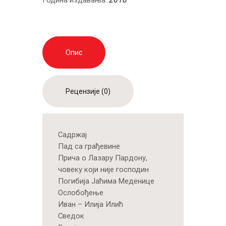
Година издавања:
Опис
Рецензије (0)
Садржај
Пад са грађевине
Прича о Лазару Пардону,
човеку који није господин
Погибија Јаћима Меденице
Ослобођење
Иван – Илија Илић
Сведок