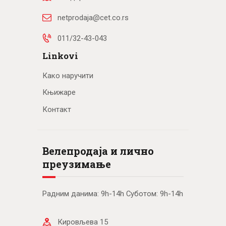
netprodaja@cet.co.rs
011/32-43-043
Linkovi
Како наручити
Књижаре
Контакт
Велепродаја и лично
преузимање
Радним данима: 9h-14h Суботом: 9h-14h
Кировљева 15