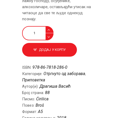
лажну господу, осуђенике,
алкохоличаре, остављајући утисак на
чита­оце да све те људе однекуд
познају.
Пад
са
грађевине
количина
ДОДАЈ У КОРПУ
978-86-7818-286-0
ISBN:
Отргнуто од заборава
Категорије:
,
Приповетка
Драгиша Васић
Аутор(и):
88
Број страна:
Ćirilica
Писмо:
Broš
Повез:
A5
Формат:
2018