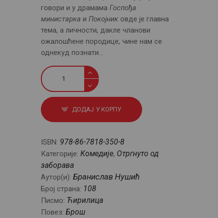
говори и у драмама
Госпођа
министарка
и
Покојник
овде је главна
тема, а личности, дакле чланови
ожалошћене породице, чине нам се
однекуд познати…
Ожалошћена
породица
количина
ДОДАЈ У КОРПУ
978-86-7818-350-8
ISBN:
Комедије
Отргнуто од
Категорије:
,
заборава
Бранислав Нушић
Аутор(и):
108
Број страна:
Ћирилица
Писмо:
Брош
Повез: