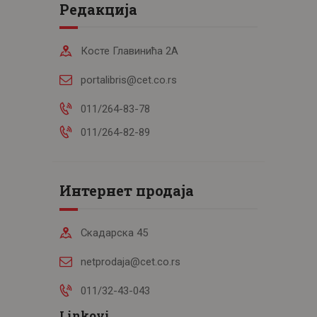
Редакција
Косте Главинића 2А
portalibris@cet.co.rs
011/264-83-78
011/264-82-89
Интернет продаја
Скадарска 45
netprodaja@cet.co.rs
011/32-43-043
Linkovi