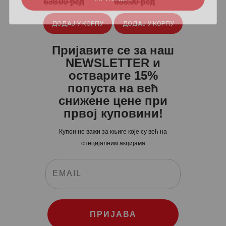
цена
цена
цена
цена
638
.
00
рсд
638
.
00
рсд
је
је:
је
је:
ДОДАЈ У КОРПУ
ДОДАЈ У КОРПУ
била:
480
.
била:
480
.
638
0
.
638
0
.
Пријавите се за наш
0
0
0
0
NEWSLETTER и
0
рсд.
0
рсд.
остварите 15%
попуста на већ
рсд.
рсд.
снижене цене при
првој куповини!
Купон не важи за књиге које су већ на
специјалним акцијама
ПРИЈАВА