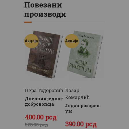
Повезани
производи
Акција
Акција
Пера Тодоровић
Лазар
Комарчић
Дневник једног
добровољца
Један разорен
ум
Оригинална
400
Тренутна
.
00
рсд
Оригинална
390
Тренутна
.
00
рсд
цена
цена
528
.
00
рсд