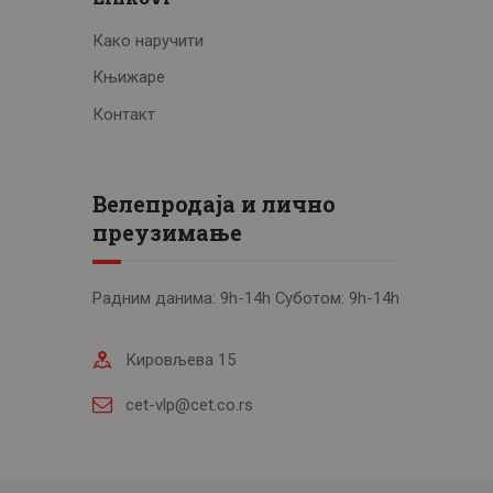
Како наручити
Књижаре
Контакт
Велепродаја и лично
преузимање
Радним данима: 9h-14h Суботом: 9h-14h
Кировљева 15
cet-vlp@cet.co.rs