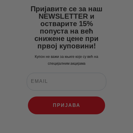
924
0
.
1,111
0
.
Пријавите се за наш
0
0
0
0
NEWSLETTER и
0
рсд.
0
рсд.
остварите 15%
рсд.
попуста на већ
рсд.
снижене цене при
првој куповини!
Купон не важи за књиге које су већ на
специјалним акцијама
ПРИЈАВА