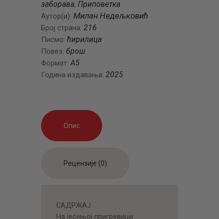
заборава
Приповетка
,
Милан Недељковић
Аутор(и):
216
Број страна:
ћирилица
Писмо:
брош
Повез:
А5
Формат:
2025
Година издавања:
Опис
Рецензије (0)
САДРЖАЈ
На јесењој пригревици