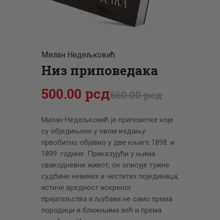
ЦЕНОВНИК
ПИСМО
Милан Недељковић
Низ приповедака
500
.
00
рсд
660
.
00
рсд
Милан Недељковић је приповетке које
су обједињене у овом издању
првобитно објавио у две књиге 1898. и
1899. године. Приказујући у њима
свакодневни живот, он описује тужне
судбине невиних и честитих појединаца,
истиче вредност искреног
пријатељства и љубави не само према
породици и ближњима већ и према