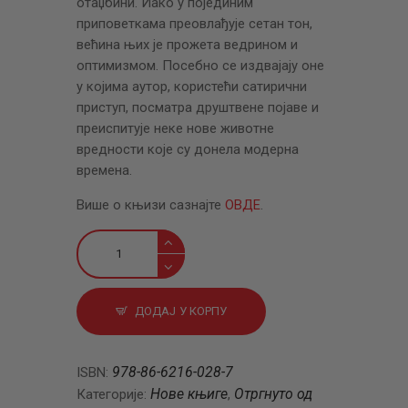
отаџбини. Иако у појединим
приповеткама преовлађује сетан тон,
већина њих је прожета ведрином и
оптимизмом. Посебно се издвајају оне
у којима аутор, користећи сатирични
приступ, посматра друштвене појаве и
преиспитује неке нове животне
вредности које су донела модерна
времена.
Више о књизи сазнајте
ОВДЕ
.
Низ
приповедака
количина
ДОДАЈ У КОРПУ
978-86-6216-028-7
ISBN:
Нове књиге
Отргнуто од
Категорије:
,