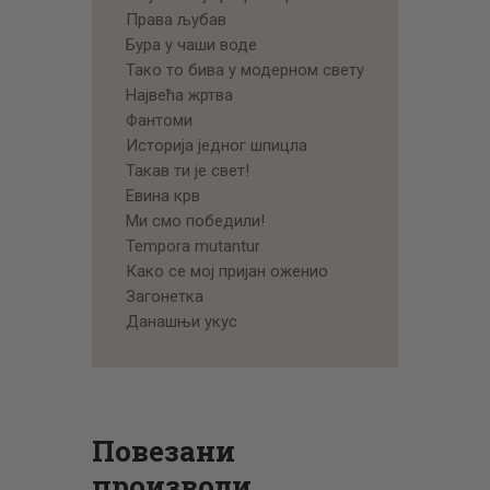
Права љубав
Бура у чаши воде
Тако то бива у модерном свету
Највећа жртва
Фантоми
Историја једног шпицла
Такав ти је свет!
Евина крв
Ми смо победили!
Tempora mutantur
Како се мој пријан оженио
Загонетка
Данашњи укус
Повезани
производи