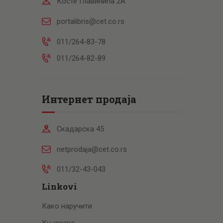
Косте Главинића 2А
portalibris@cet.co.rs
011/264-83-78
011/264-82-89
Интернет продаја
Скадарска 45
netprodaja@cet.co.rs
011/32-43-043
Linkovi
Како наручити
Књижаре