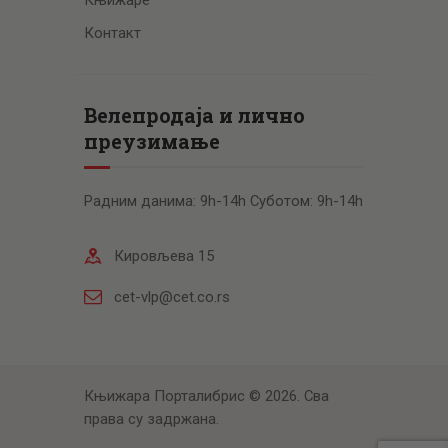
Контакт
Велепродаја и лично
преузимање
Радним данима: 9h-14h Суботом: 9h-14h
Кировљева 15
cet-vlp@cet.co.rs
Књижара Порталибрис © 2026. Сва
права су задржана.