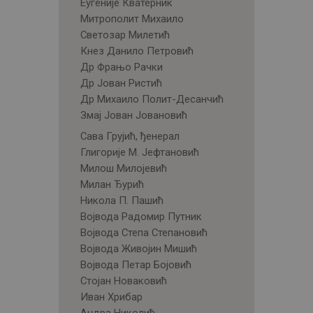
Еугеније Кватерник
Митрополит Михаило
Светозар Милетић
Кнез Данило Петровић
Др Фрањо Рачки
Др Јован Ристић
Др Михаило Полит-Десанчић
Змај Јован Јовановић
Сава Грујић, ђенерал
Глигорије М. Јефтановић
Милош Милојевић
Милан Ђурић
Никола П. Пашић
Војвода Радомир Путник
Војвода Степа Степановић
Војвода Живојин Мишић
Војвода Петар Бојовић
Стојан Новаковић
Иван Хрибар