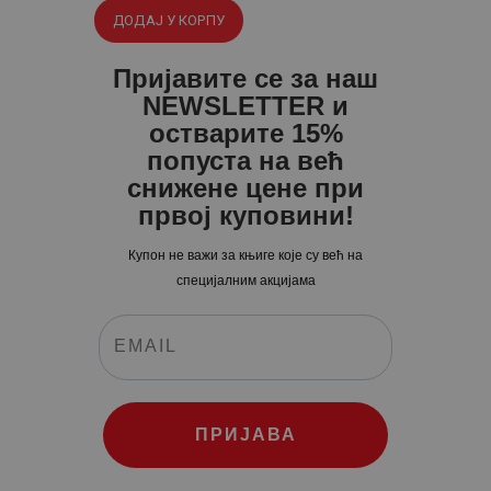
је
је:
рсд.
ДОДАЈ У КОРПУ
била:
570
.
748
0
.
Пријавите се за наш
0
0
NEWSLETTER и
0
рсд.
остварите 15%
попуста на већ
рсд.
снижене цене при
првој куповини!
Купон не важи за књиге које су већ на
специјалним акцијама
ПРИЈАВА