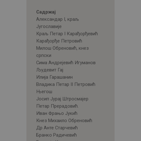
Садржај
Александар I, краљ
Југославије
Краљ Петар I Карађорђевић
Карађорђе Петровић
Милош Обреновић, кнез
српски
Сима Андрејевић Игуманов
Људевит Гај
Илија Гарашанин
Владика Петар II Петровић
Његош
Јосип Јурај Штросмајер
Петар Прерадовић.
Иван Фрањо Јукић
Кнез Михаило Обреновић
Др Анте Старчевић
Бранко Радичевић