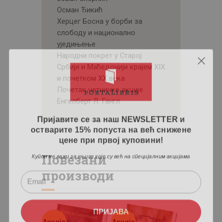
Осман Ђикић
Херцег Босна у борби за
слободу и национално
уједињење
Народни покрет у Старој
Србији и Маћедонији крајем XIX
и почетком XX века
Почетак четничке акције
Енгелберт Л. Гангл
Пријавите се за наш NEWSLETTER и
остварите 15% попуста на већ снижене
цене при првој куповини!
Купон не важи за књиге које су већ на специјалним акцијама
Повезани
производи
ПРИЈАВА
Акција
Акција