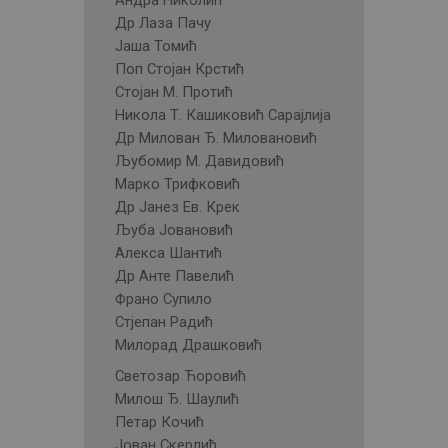
Андра Николић
Др Лаза Пачу
Јаша Томић
Поп Стојан Крстић
Стојан М. Протић
Никола Т. Кашиковић Сарајлија
Др Милован Ђ. Миловановић
Љубомир М. Давидовић
Марко Трифковић
Др Јанез Ев. Крек
Љуба Јовановић
Алекса Шантић
Др Анте Павелић
Франо Супило
Стјепан Радић
Милорад Драшковић
Светозар Ћоровић
Милош Ђ. Шаулић
Петар Кочић
Јован Скерлић