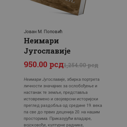
ЦЕНОВНИК
ПИСМО
Јован М. Поповић
Неимари
Југославије
950
.
00
рсд
1,254
.
00
рсд
Неимари Југославије
, збирка портрета
личности значајних за ослобођење и
настанак те земље, представља
истовремено и својеврсни историјски
преглед раздобља од средине 19. века
па све до првих деценија 20. на нашим
просторима. Приказујући владаре,
војсковође, културне раднике,