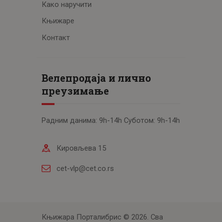
Како наручити
Књижаре
Контакт
Велепродаја и лично
преузимање
Радним данима: 9h-14h Суботом: 9h-14h
Кировљева 15
cet-vlp@cet.co.rs
Књижара Порталибрис © 2026. Сва