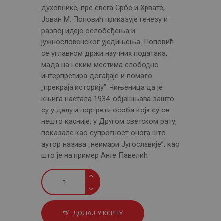
духовнике, пре свега Србе и Хрвате,
Јован М. Поповић приказује генезу и
развој идеје ослобођења и
јужнословенског уједињења. Поповић
се углавном држи научних података,
мада на неким местима слободно
интерпретира догађаје и помало
„прекраја историју”. Чињеница да је
књига настала 1934. објашњава зашто
су у делу и портрети особа које су се
нешто касније, у Другом светском рату,
показале као супротност онога што
аутор назива „неимари Југославије”, као
што је на пример Анте Павелић.
Неимари
Југославије
количина
ДОДАЈ У КОРПУ