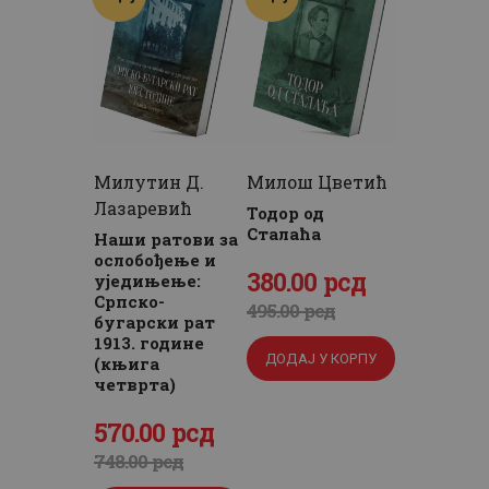
0
рсд.
рсд.
рсд.
Милутин Д.
Милош Цветић
Лазаревић
Тодор од
Сталаћа
Наши ратови за
ослобођење и
Оригинална
380
Тренутна
.
00
рсд
уједињење:
Српско-
цена
цена
495
.
00
рсд
бугарски рат
је
је:
1913. године
ДОДАЈ У КОРПУ
(књига
била:
380
.
четврта)
495
0
.
Оригинална
570
Тренутна
.
00
рсд
0
0
цена
цена
748
.
00
рсд
0
рсд.