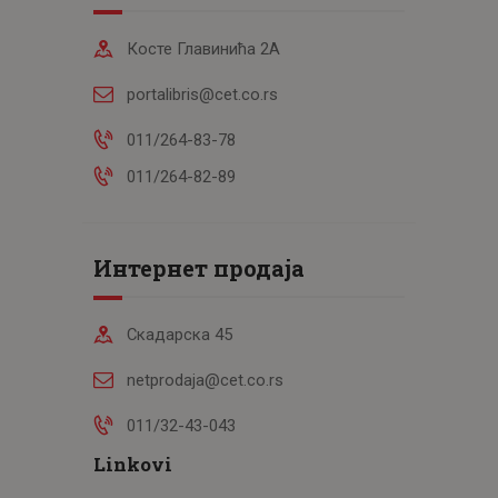
Косте Главинића 2А
portalibris@cet.co.rs
011/264-83-78
011/264-82-89
Интернет продаја
Скадарска 45
netprodaja@cet.co.rs
011/32-43-043
Linkovi