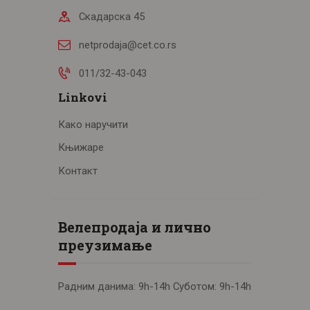
Скадарска 45
netprodaja@cet.co.rs
011/32-43-043
Linkovi
Како наручити
Књижаре
Контакт
Велепродаја и лично
преузимање
Радним данима: 9h-14h Суботом: 9h-14h