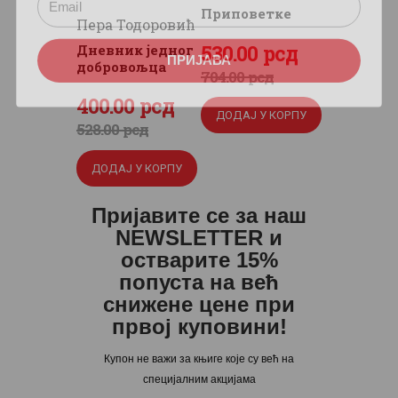
Приповетке
Пера Тодоровић
Оригинална
530
Тренутна
.
00
рсд
Дневник једног
ПРИЈАВА
добровољца
цена
цена
704
.
00
рсд
је
је:
Оригинална
400
Тренутна
.
00
рсд
ДОДАЈ У КОРПУ
била:
530
.
цена
цена
528
.
00
рсд
704
0
.
је
је:
ДОДАЈ У КОРПУ
0
0
била:
400
.
0
рсд.
528
0
.
Пријавите се за наш
рсд.
0
0
NEWSLETTER и
0
рсд.
остварите 15%
попуста на већ
рсд.
снижене цене при
првој куповини!
Купон не важи за књиге које су већ на
специјалним акцијама