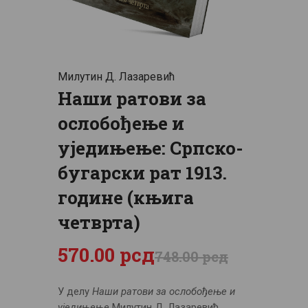
ЦЕНОВНИК
ПИСМО
Милутин Д. Лазаревић
Наши ратови за
ослобођење и
уједињење: Српско-
бугарски рат 1913.
године (књига
четврта)
570
.
00
рсд
748
.
00
рсд
У делу
Наши ратови за ослобођење и
уједињење
Милутин Д. Лазаревић