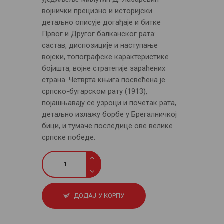
војнички прецизно и историјски
детаљно описује догађаје и битке
Првог и Другог балканског рата:
састав, диспозиције и наступање
војски, топографске карактеристике
бојишта, војне стратегије зараћених
страна. Четврта књига посвећена је
српско-бугарском рату (1913),
појашњавају се узроци и почетак рата,
детаљно излажу борбе у Брегалничкој
бици, и тумаче последице ове велике
српске победе.
Наши
ратови
за
ослобођење
ДОДАЈ У КОРПУ
и
уједињење: