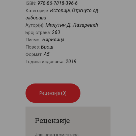
Српско-
978-86-7818-396-6
ISBN:
бугарски
Историја
Отргнуто од
Категорије:
,
рат
заборава
1913.
Милутин Д. Лазаревић
Аутор(и):
године
260
Број страна:
(књига
Ћирилица
Писмо:
четврта)
Брош
Повез:
количина
A5
Формат:
2019
Година издавања:
Рецензије (0)
Рецензије
Још нема коментара.