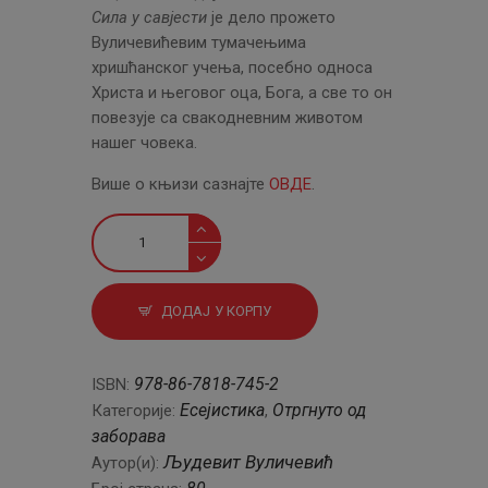
Сила у савјести
је дело прожето
Вуличевићевим тумачењима
хришћанског учења, посебно односа
Христа и његовог оца, Бога, а све то он
повезује са свакодневним животом
нашег човека.
Више о књизи сазнајте
ОВДЕ
.
Моја
мати
и
Сила
ДОДАЈ У КОРПУ
у
савјести
количина
978-86-7818-745-2
ISBN:
Есејистика
Отргнуто од
Категорије:
,
заборава
Људевит Вуличевић
Аутор(и):