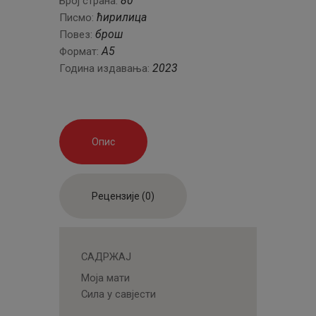
80
Број страна:
ћирилица
Писмо:
брош
Повез:
А5
Формат:
2023
Година издавања:
Опис
Рецензије (0)
САДРЖАЈ
Моја мати
Сила у савјести