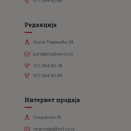
011/264-82-89
Редакција
Косте Главинића 2А
portalibris@cet.co.rs
011/264-83-78
011/264-82-89
Интернет продаја
Скадарска 45
netprodaja@cet.co.rs