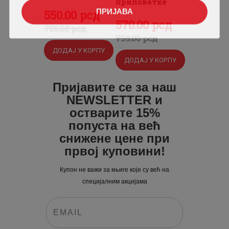
приповетке
ПРИЈАВА
Оригинална
550
Тренутна
.
00
рсд
Оригинална
570
Тренутна
.
00
рсд
цена
цена
726
.
00
рсд
цена
цена
759
.
00
рсд
је
је:
је
је:
ДОДАЈ У КОРПУ
била:
550
.
ДОДАЈ У КОРПУ
била:
570
.
726
0
.
759
0
.
Пријавите се за наш
0
0
0
0
NEWSLETTER и
0
рсд.
0
рсд.
остварите 15%
рсд.
попуста на већ
рсд.
снижене цене при
првој куповини!
Купон не важи за књиге које су већ на
специјалним акцијама