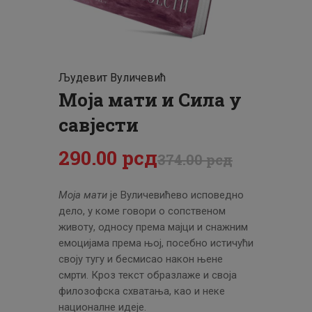
ЦЕНОВНИК
ПИСМО
Људевит Вуличевић
Моја мати и Сила у
савјести
290
.
00
рсд
374
.
00
рсд
Моја мати
је Вуличевићево исповедно
дело, у коме говори о сопственом
животу, односу према мајци и снажним
емоцијама према њој, посебно истичући
своју тугу и бесмисао након њене
смрти. Кроз текст образлаже и своја
филозофска схватања, као и неке
националне идеје.