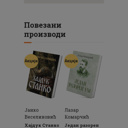
Повезани
производи
Акција
Акција
Јанко
Лазар
Веселиновић
Комарчић
Хајдук Станко
Један разорен