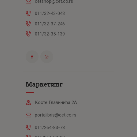
cetshop@cet.co.rs
011/32-43-043
011/32-37-246
011/32-35-139
Маркетинг
Косте Главинића 2А
portalibris@cet.co.rs
011/264-83-78