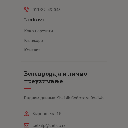
011/32-43-043
Linkovi
Како наручити
Књижаре
Контакт
Велепродаја и лично
преузимање
Радним данима: 9h-14h Суботом: 9h-14h
Кировљева 15
cet-vlp@cet.co.rs