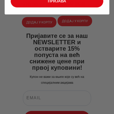
ПРИЈАВА
Оригинална
510
Тренутна
.
00
рсд
Оригинална
910
Тренутна
.
00
рсд
цена
цена
671
.
00
рсд
цена
цена
1,210
.
00
рсд
је
је:
је
је:
ДОДАЈ У КОРПУ
ДОДАЈ У КОРПУ
била:
510
.
била:
910
.
671
0
.
1,210
0
.
Пријавите се за наш
0
0
0
0
NEWSLETTER и
0
рсд.
0
рсд.
остварите 15%
рсд.
попуста на већ
рсд.
снижене цене при
првој куповини!
Купон не важи за књиге које су већ на
специјалним акцијама