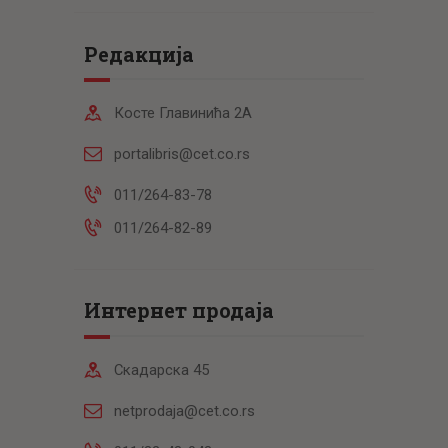
Редакција
Косте Главинића 2А
portalibris@cet.co.rs
011/264-83-78
011/264-82-89
Интернет продаја
Скадарска 45
netprodaja@cet.co.rs