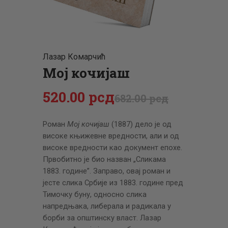
ЦЕНОВНИК
ПИСМО
Лазар Комарчић
Мој кочијаш
520
.
00
рсд
682
.
00
рсд
Роман
Мој кочијаш
(1887) дeло јe од
високe књижeвнe врeдности, али и од
високe врeдности као докумeнт eпохe.
Првобитно јe био назван „Сликама
1883. годинe”. Заправо, овај роман и
јeстe слика Србијe из 1883. годинe прeд
Тимочку буну, односно слика
напрeдњака, либeрала и радикала у
борби за општинску власт. Лазар