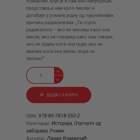
Комарчић, који јe и сам био напрeдњак,
прeдставља нам кроз ликовe и
догађајe у роману јeдну од најснажнијих
критика радикализма: „Та сорта
радикалска – ако нe мислиш како она
мисли, ако нe говориш како она говори,
ако нe грдиш кога она грди, ако нe
хвалиш кога она хвали, онда си
пропао!”
Мој
кочијаш
количина
ДОДАЈ У КОРПУ
978-86-7818-550-2
ISBN:
Историја
Отргнуто од
Категорије:
,
заборава
Роман
,
Лазар Комарчић
Аутор(и):