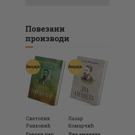
Повезани
производи
Акција
Акција
Светолик
Лазар
Ранковић
Комарчић
Горски цар
Два аманета