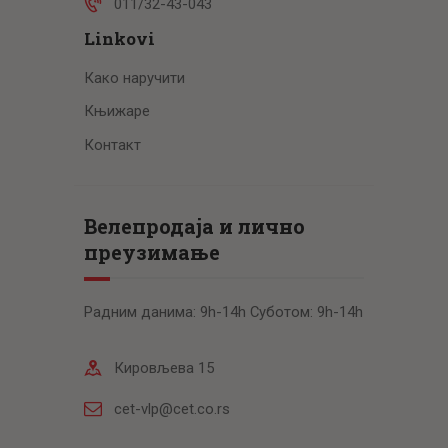
011/32-43-043
Linkovi
Како наручити
Књижаре
Контакт
Велепродаја и лично
преузимање
Радним данима: 9h-14h Суботом: 9h-14h
Кировљева 15
cet-vlp@cet.co.rs