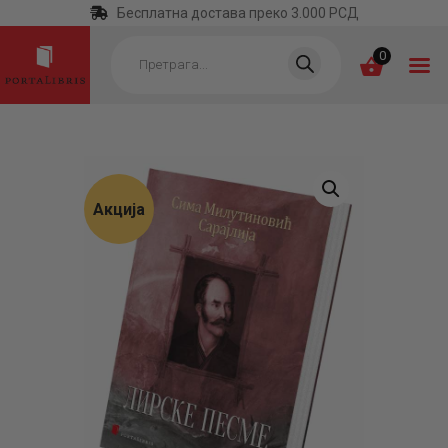
Бесплатна достава преко 3.000 РСД
Products
search
0
ПОЧЕТНА
КАТЕГОРИЈЕ
Акција
НАЈПРОДАВАНИЈЕ
НОВЕ КЊИГЕ
ОТРГНУТО ОД
ЗАБОРАВА
АУТОРИ
АКТУЕЛНОСТИ