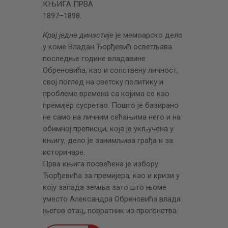
КЊИГА ПРВА
1897–1898.
Крај једне династије
је мемоарско дело
у коме Владан Ђорђевић осветљава
последње године владавине
Обреновића, као и сопствену личност,
свој поглед на светску политику и
проблеме времена са којима се као
премијер сусретао. Пошто је базирано
не само на личним сећањима него и на
обимној преписци, која је укључена у
књигу, дело је занимљива грађа и за
историчаре.
Прва књига посвећена је избору
Ђорђевића за премијера, као и кризи у
коју запада земља зато што њоме
уместо Александра Обреновића влада
његов отац, повратник из прогонства.