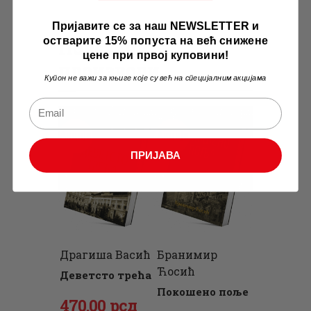
Пријавите се за наш NEWSLETTER и
остварите 15% попуста на већ снижене
Повезани
цене при првој куповини!
производи
Купон не важи за књиге које су већ на специјалним акцијама
Акција
Акција
ПРИЈАВА
Драгиша Васић
Бранимир
Ћосић
Деветсто трећа
Покошено поље
Оригинална
470
Тренутна
.
00
рсд