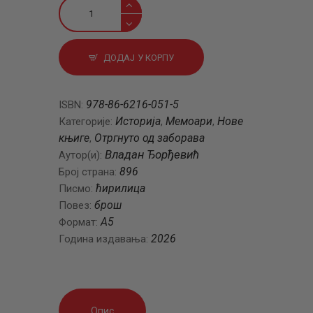
Крај
једне
династије
(књига
ДОДАЈ У КОРПУ
прва)
количина
978-86-6216-051-5
ISBN:
Историја
Мемоари
Нове
Категорије:
,
,
књиге
Отргнуто од заборава
,
Владан Ђорђевић
Аутор(и):
896
Број страна:
ћирилица
Писмо:
брош
Повез:
А5
Формат:
2026
Година издавања:
Опис