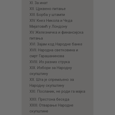
XI. 3а инат
XII. Црквено питање
XIII. Борба у штампи
XIV. Кнез Никола и Чеда
Мијатовић у Лондону
XV. Железничка и финансијска
питања
XVI. Зајам код Народне банке
XVII. Народна светковина и
смрт Гарашанинова
XVIII. Из разних струка
XIX. Избори за Народну
скупштину
XX. Шта је спремљено за
Народну скупштину
XXI. Посланик, не роди га мајка
XXII. Престона беседа
ХХIII. Отварање Народне
скупштине