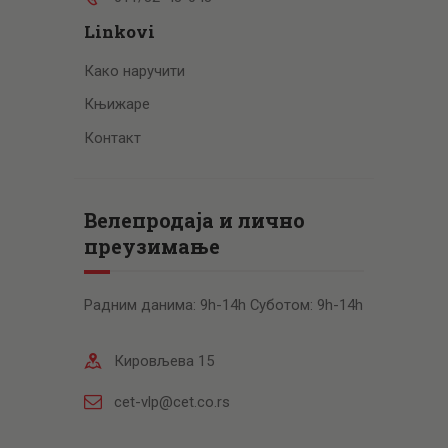
Linkovi
Како наручити
Књижаре
Контакт
Велепродаја и лично
преузимање
Радним данима: 9h-14h Суботом: 9h-14h
Кировљева 15
cet-vlp@cet.co.rs