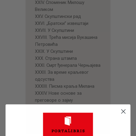
XXIV. Споменик Милошу
Великом
XXV. Скупштински рад
XXVI. „Братски” извештаји
XXVII. У Скупштини
XXVIII. Трећа мисија Вукашина
Петровића
XXIX. У Скупштини
XXX. Страна штампа
XXXI. Смрт ђенерала Черњајева
XXXII. За време краљевог
одсуства
XXXIII. Писма краља Милана
XXXIV. Нове основе за
преговоре о зајму
XXXV. Краљ и Жадовски о
преговорима за зајам
XXXVI. Пред краљев повратак