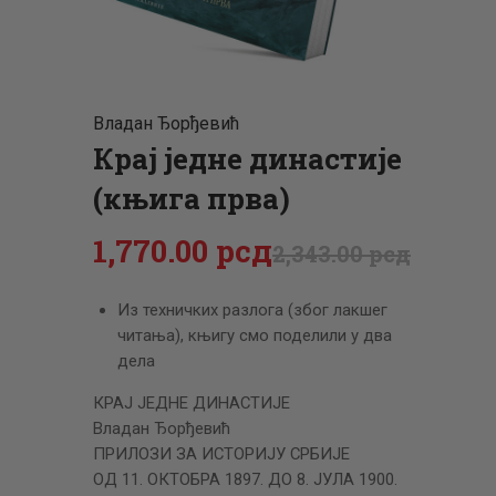
ЦЕНОВНИК
ПИСМО
Владан Ђорђевић
Крај једне династије
(књига прва)
1,770
.
00
рсд
2,343
.
00
рсд
Из техничких разлога (због лакшег
читања), књигу смо поделили у два
дела
КРАЈ ЈЕДНЕ ДИНАСТИЈЕ
Владан Ђорђевић
ПРИЛОЗИ ЗА ИСТОРИЈУ СРБИЈЕ
ОД 11. ОКТОБРА 1897. ДО 8. ЈУЛА 1900.