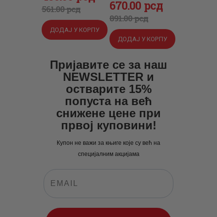
Оригинална
670
Тренутна
.
00
рсд
цена
цена
561
.
00
рсд
цена
цена
891
.
00
рсд
је
је:
је
је:
ДОДАЈ У КОРПУ
била:
430
.
ДОДАЈ У КОРПУ
била:
670
.
561
0
.
891
0
.
Пријавите се за наш
0
0
0
0
NEWSLETTER и
0
рсд.
0
рсд.
остварите 15%
рсд.
попуста на већ
рсд.
снижене цене при
првој куповини!
Купон не важи за књиге које су већ на
специјалним акцијама