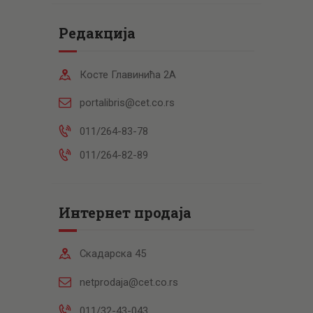
Редакција
Косте Главинића 2А
portalibris@cet.co.rs
011/264-83-78
011/264-82-89
Интернет продаја
Скадарска 45
netprodaja@cet.co.rs
011/32-43-043