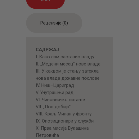
Рецензије (0)
САДРЖАЈ
I. Како сам саставио владу
II. „Медени месец” нове владе
III. У кaквoм je стању затекла
нoвa влада државне послове
IV. Ниш–Цариград
V. Унутрашњи рад
VI. Чиновничко питање
VII. „Поп добија”
VIII. Краљ Милан у фронту
IX. Опозиционари у служби
X. Прва мисија Вукашина
Петровића