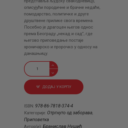
представља људску свакодневицу,
описујући породичне и брачне недаће,
помодарство, политичке и друге
друштвене прилике свога времена.
Посебно је драгоцен његов однос
према Београду „некад и сад”, где
његово приповедање постаје
хроничарско и пророчко у односу на
данашњицу.
Разни
списи
количина
ДОДАЈ У КОРПУ
978-86-7818-374-4
ISBN:
Отргнуто од заборава
Категорије:
,
Приповетка
Бранислав Нушић
Аутор(и):