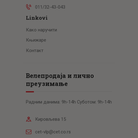
011/32-43-043
Linkovi
Како наручити
Књижаре
Контакт
Велепродаја и лично
преузимање
Радним данима: 9h-14h Суботом: 9h-14h
Кировљева 15
cet-vlp@cet.co.rs