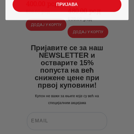
Оригинална
400
Тренутна
.
00
рсд
ПРИЈАВА
Оригинална
480
Тренутна
.
00
рсд
цена
цена
528
.
00
рсд
цена
цена
638
.
00
рсд
је
је:
ДОДАЈ У КОРПУ
је
је:
била:
400
.
ДОДАЈ У КОРПУ
била:
480
.
528
0
.
638
0
.
0
0
Пријавите се за наш
0
0
NEWSLETTER и
0
рсд.
0
рсд.
остварите 15%
рсд.
попуста на већ
рсд.
снижене цене при
првој куповини!
Купон не важи за књиге које су већ на
специјалним акцијама