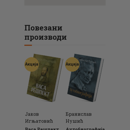
Повезани
производи
Акција
Акција
Јаков
Бранислав
Игњатовић
Нушић
Васа Решпект
Аутобиографија