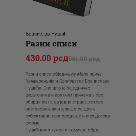
ЦЕНОВНИК
ПИСМО
Бранислав Нушић
Разни списи
430
.
00
рсд
561
.
00
рсд
Разни списи обједињују
Мале приче,
Конференци
је и
Приповетке
Бранислава
Нушића. Оно што је заједничко
фељтонима и кратким причама у овој
збирци јесте, са једне стране, готово
разговорни, жив језик, а са друге,
субјективно приповедање и анегдотска
форма.
Нушић кроз хумор и комичне обрте