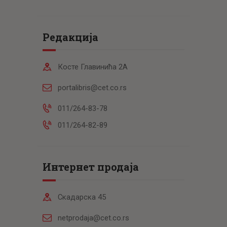
Редакција
Косте Главинића 2А
portalibris@cet.co.rs
011/264-83-78
011/264-82-89
Интернет продаја
Скадарска 45
netprodaja@cet.co.rs