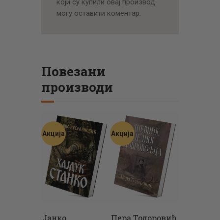
који су купили овај производ
могу оставити коментар.
Повезани
производи
Акција
Акција
Јанко
Пера Тодоровић