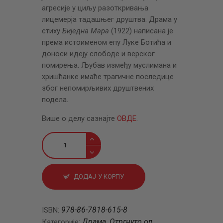
агресије у циљу разоткривања
лицемерја тадашњег друштва. Драма у
стиху
Биједна Мара
(1922) написана је
према истоименом епу Луке Ботића и
доноси идеју слободе и верског
помирења. Љубав између муслимана и
хришћанке имаће трагичне последице
због непомирљивих друштвених
подела.
Више о делу сазнајте
ОВДЕ
.
Куга
и
Биједна
Мара
ДОДАЈ У КОРПУ
количина
978-86-7818-615-8
ISBN:
Драма
Отргнуто од
Категорије:
,