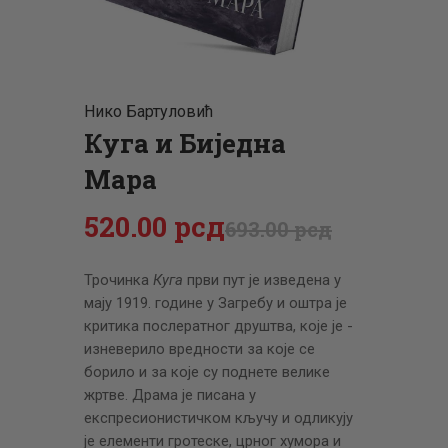
ЦЕНОВНИК
ПИСМО
Нико Бартуловић
Куга и Биједна
Мара
520
.
00
рсд
693
.
00
рсд
Трочинка
Куга
први пут је изведена у
мају 1919. године у Загребу и оштра је
критика послератног друштва, које је ­
изневерило вредности за које се
борило и за које су поднете велике
жртве. Драма је писана у
експресионистичком кључу и одликују
је елементи гротеске, црног хумора и