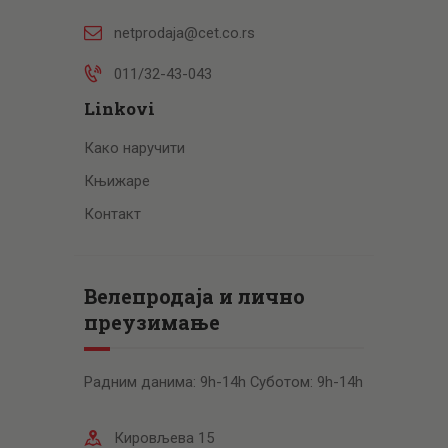
netprodaja@cet.co.rs
011/32-43-043
Linkovi
Како наручити
Књижаре
Контакт
Велепродаја и лично
преузимање
Радним данима: 9h-14h Суботом: 9h-14h
Кировљева 15