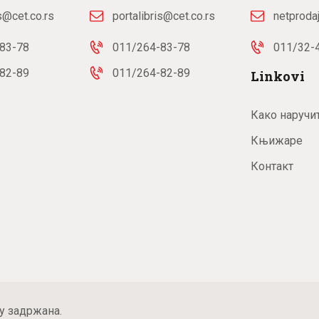
is@cet.co.rs
portalibris@cet.co.rs
netproda
83-78
011/264-83-78
011/32-
82-89
011/264-82-89
Linkovi
Како наручи
Књижаре
Контакт
у задржана.