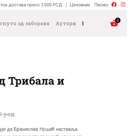
тна достава преко 3.000 РСД
Ценовник
Писмо
0
гнуто од заборава
Аутори
д Трибала и
0
рсд
зује да Бранислав Нушић наставља