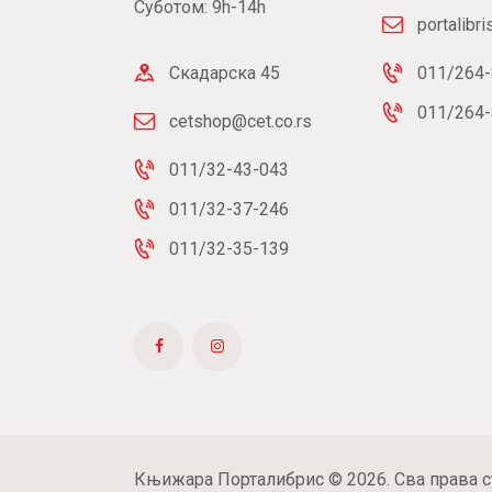
Суботом: 9h-14h
portalibr
Скадарска 45
011/264-
011/264-
cetshop@cet.co.rs
011/32-43-043
011/32-37-246
011/32-35-139
Књижара Порталибрис © 2026. Сва права с