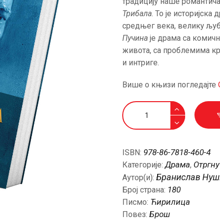
традицију наше романтича
АКТУЕЛНОСТИ
Трибала
. То је историјска
средњег века, велику љуб
ЦЕНОВНИК
Пучина
је драма са комичн
живота, са проблемима к
и интриге.
ПИСМО
Више о књизи погледајте
Кнегиња
од
Трибала
и
978-86-7818-460-4
ISBN:
Пучина
Драма
Отргну
Категорије:
,
количина
Бранислав Нуш
Аутор(и):
180
Број страна:
Ћирилица
Писмо:
Брош
Повез: