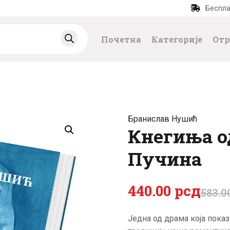
Беспла
ПОЧЕТНА
Почетна
Категорије
Отр
КАТЕГОРИЈЕ
НАЈПРОДАВАНИЈ
Е
Бранислав Нушић
НОВЕ КЊИГЕ
Кнегиња о
Пучина
ОТРГНУТО ОД
ЗАБОРАВА
440
.
00
рсд
583
.
0
АУТОРИ
Једна од драма која пока