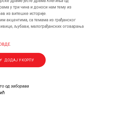
рске драме јесте драма
Кнегиња од
 драма у три чина и доноси нам тему из
ав из витешке историје.
им акцентима, са темама из грађанског
ривице, љубави, малограђанских оговарања
ОВДЕ
.
ДОДАЈ У КОРПУ
то од заборава
ић