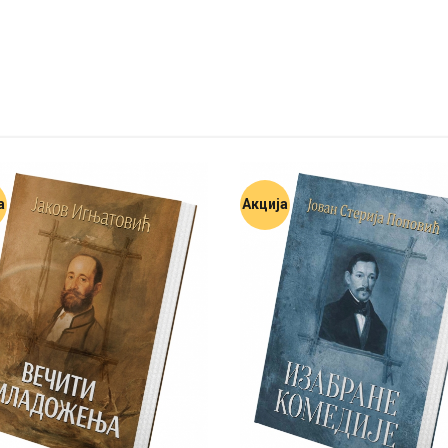
а
Акција