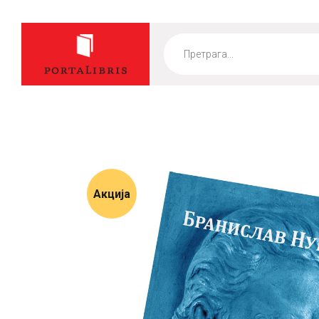
Products
search
Акција