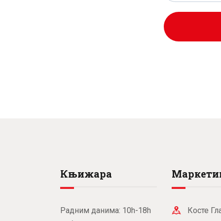
0
рсд.
0
рсд
рсд.
рсд
Књижара
Маркети
Радним данима: 10h-18h
Косте Гл