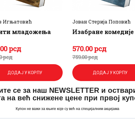
в Игњатовић
Јован Стерија Поповић
ити младожења
Изабране комедије
.
00
рсд
570
.
00
рсд
игинална
енутна
Оригинална
Тренутна
0
рсд
759
.
00
рсд
а
а
цена
цена
ДОДАЈ У КОРПУ
ДОДАЈ У КОРПУ
је
је:
ите се за наш NEWSLETTER и оствар
а:
.
била:
570
.
а на већ снижене цене при првој ку
.
759
0
.
Купон не важи за књиге које су већ на специјалним акцијама
0
0