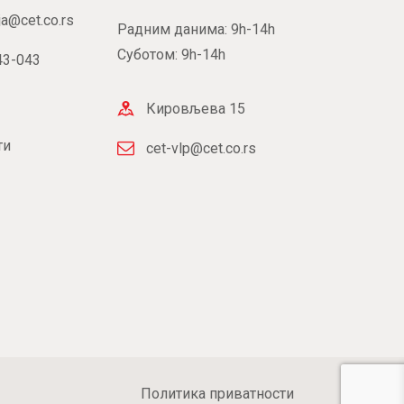
ja@cet.co.rs
Радним данима: 9h-14h
Суботом: 9h-14h
43-043
Кировљева 15
ти
cet-vlp@cet.co.rs
Политика приватности