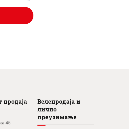
0
рсд.
рсд.
 продаја
Велепродаја и
лично
преузимање
ка 45