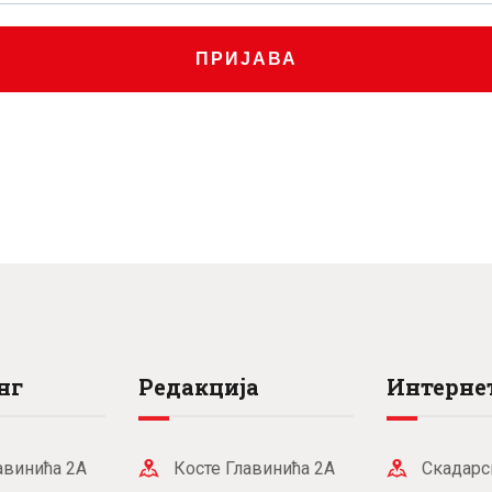
.
0
рсд.
.
рсд.
ПРИЈАВА
нг
Редакција
Интернет
авинића 2А
Косте Главинића 2А
Скадарс