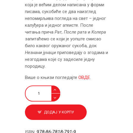
која је већим делом написана у форми
писама, сукобиће се два наизглед
непомирљива погледа на свет – једног
калуђера и једног атеисте. После
читања прича
Рат, После рата
и
Колера
запитаћемо се који је уопште смисао
било каквог оружаног сукоба, док
Незнани јунаци
приповедају о згодама и
незгодама које су задесиле једну
породицу.
Више о књизи погледајте
ОВДЕ
.
Калуђeр
из
Русије
и
ДОДАЈ У КОРПУ
друге
приче
количина
978-86-7818-791-9
ISBN: