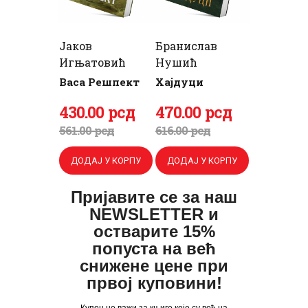
Јаков
Бранислав
Игњатовић
Нушић
Васа Решпект
Хајдуци
Оригинална
430
Тренутна
.
00
рсд
Оригинална
470
Тренутна
.
00
рсд
цена
цена
цена
цена
561
.
00
рсд
616
.
00
рсд
је
је:
је
је:
ДОДАЈ У КОРПУ
ДОДАЈ У КОРПУ
била:
430
.
била:
470
.
561
0
.
616
0
.
Пријавите се за наш
0
0
0
0
NEWSLETTER и
0
рсд.
0
рсд.
остварите 15%
попуста на већ
рсд.
рсд.
снижене цене при
првој куповини!
Купон не важи за књиге које су већ на