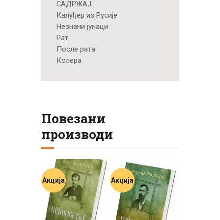
САДРЖАЈ
Калуђер из Русије
Незнани јунаци
Рат
После рата
Колера
Повезани
производи
Акција
Акција