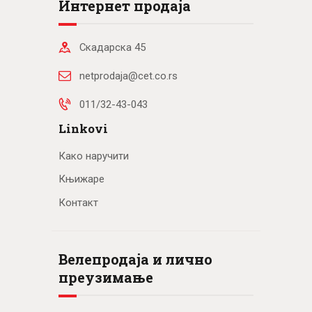
Интернет продаја
Скадарска 45
netprodaja@cet.co.rs
011/32-43-043
Linkovi
Како наручити
Књижаре
Контакт
Велепродаја и лично
преузимање