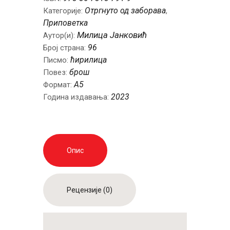
Отргнуто од заборава
Категорије:
,
Приповетка
Милица Јанковић
Аутор(и):
96
Број страна:
ћирилица
Писмо:
брош
Повез:
А5
Формат:
2023
Година издавања:
Опис
Рецензије (0)