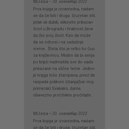
Milena
–
20. новембар 2022
Prva knjiga je izvanredna, nadam
se da će biti i druga. Izuzetan stil,
pitak ali dubik, slikovito prikazan
život u Brogradu i hrabrost žene
da živi svoj život. Kao da može
da se odnosi i na sadašnje
vreme.. Šteta što je retko ko čuo
za književnicu. Mislim da bi serija
po knjizi nadmašila sve do sada
prikazane na slične teme. Jedino
je knjiga loše štampana, pivez de
raspada prilikom čitanja(bar moj
primerak) Svakako, dame,
obavezno pročitakte pročitajte.
Milena
–
20. новембар 2022
Prva knjiga je izvanredna, nadam
se da će biti i druga. Izuzetan stil,