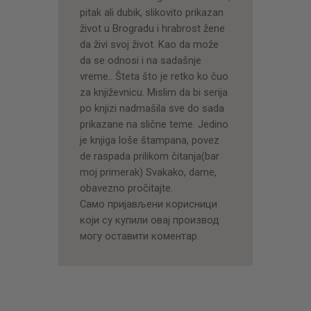
pitak ali dubik, slikovito prikazan
život u Brogradu i hrabrost žene
da živi svoj život. Kao da može
da se odnosi i na sadašnje
vreme.. Šteta što je retko ko čuo
za književnicu. Mislim da bi serija
po knjizi nadmašila sve do sada
prikazane na slične teme. Jedino
je knjiga loše štampana, povez
de raspada prilikom čitanja(bar
moj primerak) Svakako, dame,
obavezno pročitajte.
Само пријављени корисници
који су купили овај производ
могу оставити коментар.