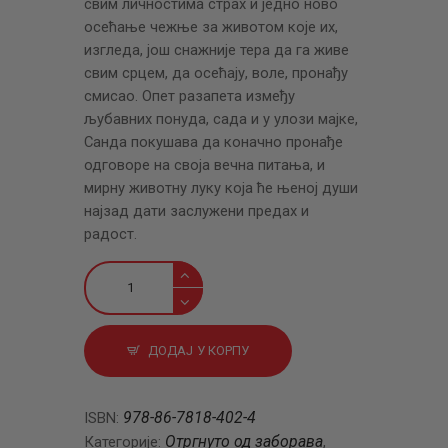
свим личностима страх и једно ново
осећање чежње за животом које их,
изгледа, још снажније тера да га живе
свим срцем, да осећају, воле, пронађу
смисао. Опет разапета између
љубавних понуда, сада и у улози мајке,
Санда покушава да коначно пронађе
одговоре на своја вечна питања, и
мирну животну луку која ће њеној души
најзад дати заслужени предах и
радост.
Једноспратне
куће,
друга
књига
ДОДАЈ У КОРПУ
количина
978-86-7818-402-4
ISBN:
Отргнуто од заборава
Категорије:
,