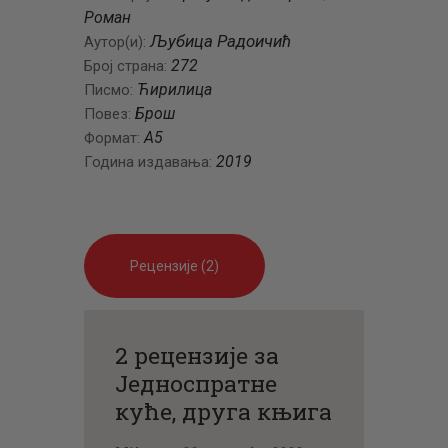
Роман
Љубица Радоичић
Аутор(и):
272
Број страна:
Ћирилица
Писмо:
Брош
Повез:
A5
Формат:
2019
Година издавања:
Рецензије (2)
2 рецензије за
Једноспратне
куће, друга књига