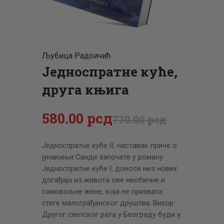
ЦЕНОВНИК
ПИСМО
Љубица Радоичић
Једноспратне куће,
друга књига
580
.
00
рсд
770
.
00
рсд
Једноспратне куће
II
, наставак приче о
јунакињи Санди започете у роману
Једноспратне куће I
, доноси низ нових
догађаја из живота ове необичне и
самовољне жене, која не прихвата
стеге малограђанског друштва. Вихор
Другог светског рата у Београду буди у