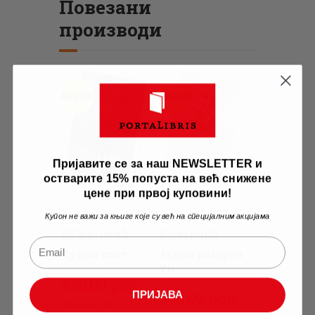
Повезани
производи
Акција
Акција
Пријавите се за наш NEWSLETTER и
остварите 15% попуста на већ снижене
цене при првој куповини!
Јаков
Лазар
Купон не важи за књиге које су већ на специјалним акцијама
Игњатовић
Комарчић
Чудан свет
Један разорен
ум
Оригинална
430
Тренутна
.
00
рсд
Оригинална
390
Тренутна
.
00
рсд
ПРИЈАВА
цена
цена
561
.
00
рсд