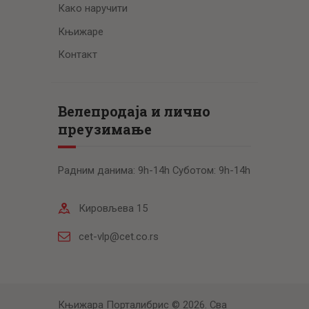
Како наручити
Књижаре
Контакт
Велепродаја и лично
преузимање
Радним данима: 9h-14h Суботом: 9h-14h
Кировљева 15
cet-vlp@cet.co.rs
Књижара Порталибрис © 2026. Сва