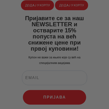
је
је:
је
је:
ДОДАЈ У КОРПУ
ДОДАЈ У КОРПУ
била:
430
.
била:
430
.
561
0
.
572
0
.
Пријавите се за наш
0
0
0
0
NEWSLETTER и
0
рсд.
0
рсд.
остварите 15%
попуста на већ
рсд.
рсд.
снижене цене при
првој куповини!
Купон не важи за књиге које су већ на
специјалним акцијама
ПРИЈАВА