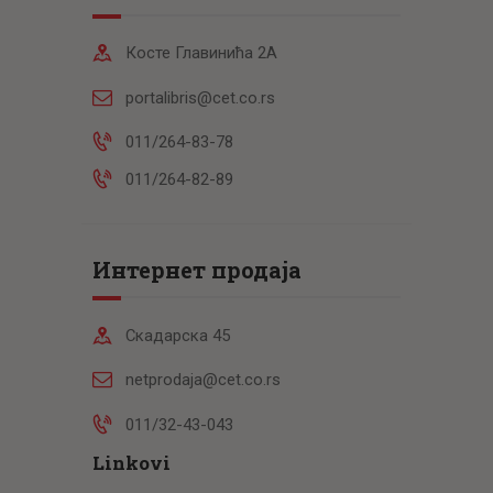
Косте Главинића 2А
portalibris@cet.co.rs
011/264-83-78
011/264-82-89
Интернет продаја
Скадарска 45
netprodaja@cet.co.rs
011/32-43-043
Linkovi