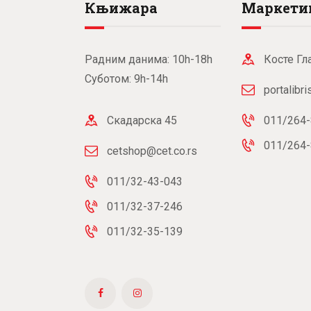
Књижара
Маркети
Радним данима: 10h-18h
Косте Гл
Суботом: 9h-14h
portalibr
Скадарска 45
011/264-
011/264-
cetshop@cet.co.rs
011/32-43-043
011/32-37-246
011/32-35-139