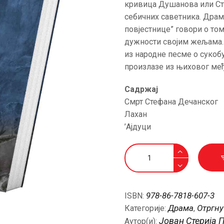
кривица Душанова или Ст
АКТУЕЛНОСТИ
себичних саветника. Дра
повјестнице” говори о то
ЦЕНОВНИК
дужности својим жељама
из народне песме о сукобу
ПИСМО
произлазе из њиховог ме
Садржај
Смрт Стефана Дечанског
Лахан
’Ајдуци
Историјске
драме
I
количина
978-86-7818-607-3
ISBN:
Драма
Отргну
Категорије:
,
Јован Стерија 
Аутор(и):