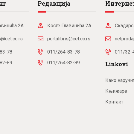
нг
Редакција
Интернет
авинића 2А
Косте Главинића 2А
Скадарс
is@cet.co.rs
portalibris@cet.co.rs
netproda
83-78
011/264-83-78
011/32-
82-89
011/264-82-89
Linkovi
Како наручи
Књижаре
Контакт