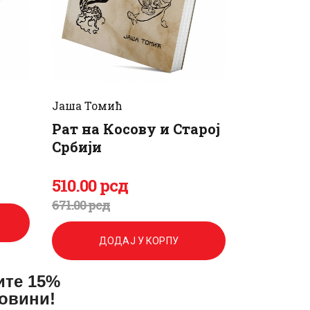
Јаша Томић
Рат на Косову и Старој
Србији
510
.
00
рсд
Оригинална
Тренутна
671
.
00
рсд
цена
цена
ДОДАЈ У КОРПУ
је
је:
ите 15%
била:
510
.
повини!