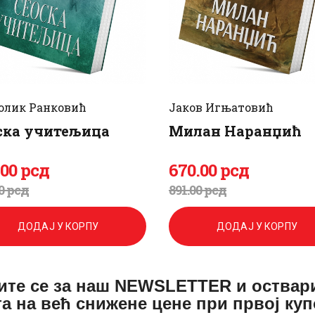
олик Ранковић
Јаков Игњатовић
ска учитељица
Милан Наранџић
.
00
рсд
670
.
00
рсд
игинална
енутна
Оригинална
Тренутна
0
рсд
891
.
00
рсд
а
а
цена
цена
ДОДАЈ У КОРПУ
ДОДАЈ У КОРПУ
је
је:
а:
.
била:
670
.
ите се за наш NEWSLETTER и оствар
а на већ снижене цене при првој ку
.
891
0
.