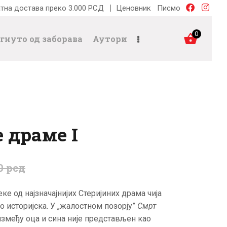
тна достава преко 3.000 РСД
Ценовник
Писмо
0
гнуто од заборава
Аутори
 драме I
0
рсд
ке од најзначајнијих Стеријиних драма чија
о историјска. У „жалостном позорју”
Смрт
змеђу оца и сина није представљен као