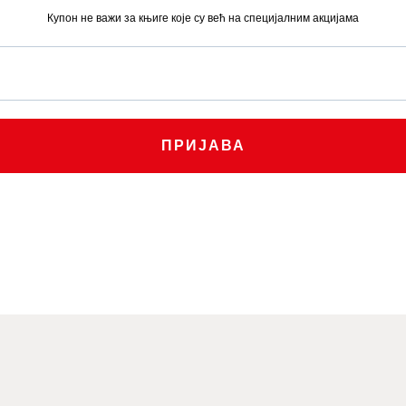
Купон не важи за књиге које су већ на специјалним акцијама
0
0
.
0
рсд.
.
рсд.
ПРИЈАВА