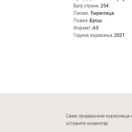
254
Број страна:
Ћирилица
Писмо:
Брош
Повез:
A5
Формат:
2021
Година издавања:
Само пријављени корисници к
оставити коментар.