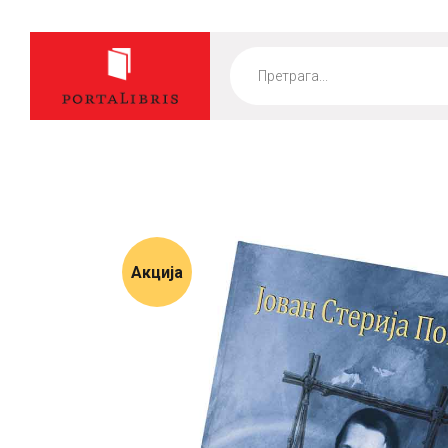
Products
search
Акција