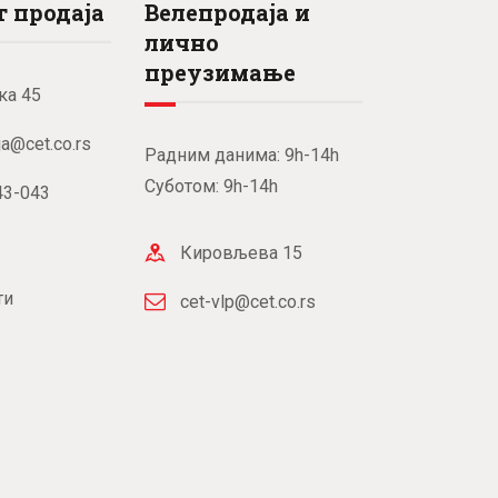
 продаја
Велепродаја и
лично
преузимање
ка 45
ja@cet.co.rs
Радним данима: 9h-14h
Суботом: 9h-14h
43-043
Кировљева 15
ти
cet-vlp@cet.co.rs