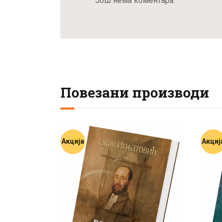
Још нема коментара.
Повезани производи
Акција
Акциј