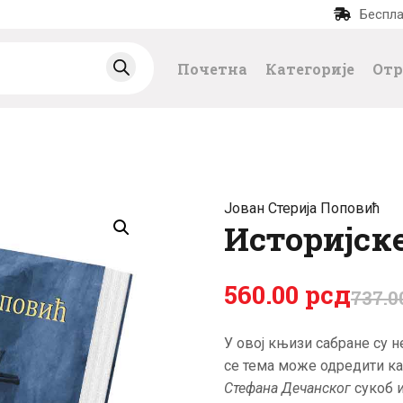
Беспла
ПОЧЕТНА
Почетна
Категорије
Отр
КАТЕГОРИЈЕ
НАЈПРОДАВАНИЈ
Е
Јован Стерија Поповић
НОВЕ КЊИГЕ
Историјске
ОТРГНУТО ОД
560
.
00
рсд
737
.
0
ЗАБОРАВА
У овој књизи сабране су не
се тема може одредити ка
АУТОРИ
Стефана Дечанског
сукоб и