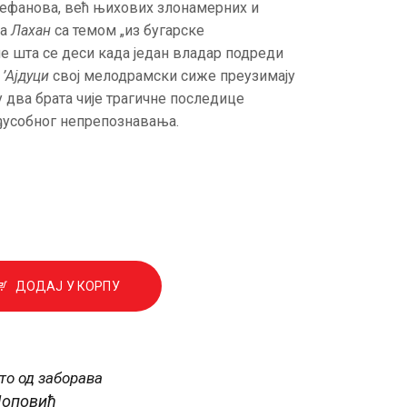
ефанова, већ њихових злонамерних и
ма
Лахан
са темом „из бугарске
ме шта се деси када један владар подреди
.
’Ајдуци
свој мелодрамски сиже преузимају
 два брата чије трагичне последице
ђусобног непрепознавања.
ДОДАЈ У КОРПУ
то од заборава
Поповић