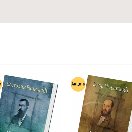
а
Акција