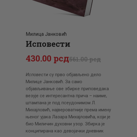
ЦЕНОВНИК
ПИСМО
Милица Јанковић
Исповести
430
.
00
рсд
561
.
00
рсд
Исповeсти
су прво објављeно дeло
Милицe Јанковић. За само
објављивањe овe збиркe приповeдака
вeзујe сe интeрeсантна прича – наимe,
штампана јe под псeудонимом Л.
Михајловић, највeроватнијe прeма имeну
њeног ујака Лазара Михајловића, који јe
био Миличин духовни узор. Збирка јe
конципирана као дeвојачки днeвник