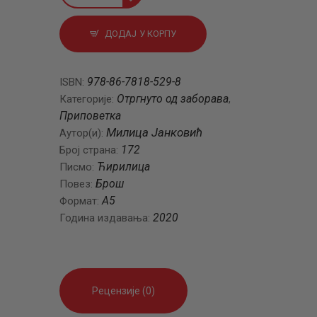
ДОДАЈ У КОРПУ
978-86-7818-529-8
ISBN:
Отргнуто од заборава
Категорије:
,
Приповетка
Милица Јанковић
Аутор(и):
172
Број страна:
Ћирилица
Писмо:
Брош
Повез:
A5
Формат:
2020
Година издавања:
Рецензије (0)