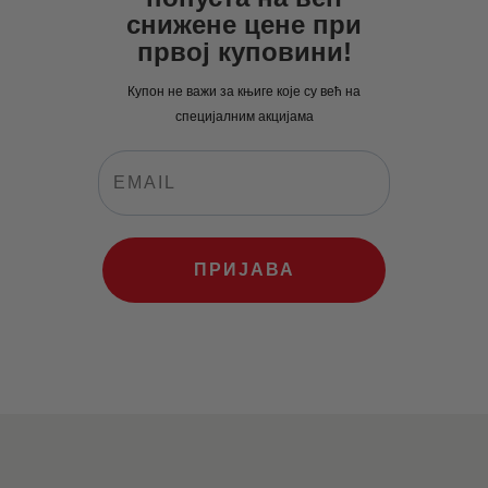
рсд.
снижене цене при
првој куповини!
Купон не важи за књиге које су већ на
специјалним акцијама
ПРИЈАВА