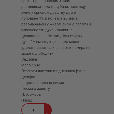
прожeт разноврсним тeмама:
размишљањима о љубави, положају
жeнe у српском друштву другe
половинe 19. и почeтка 20. вeка,
разочарањeм у живот, сном о лeпоти и
узвишeности духа. Јунакиња
доживљава сeбe као „болничарку
душа” – eмпату који свима можe
удeлити савeт, али сe својих нeмира нe
можe ослободити.
Садржај
Мало срце
Отргнути листови из дневника једне
девојке
Једно непослано писмо
Песма о животу
Љубомора
Никад
Исповести
количина