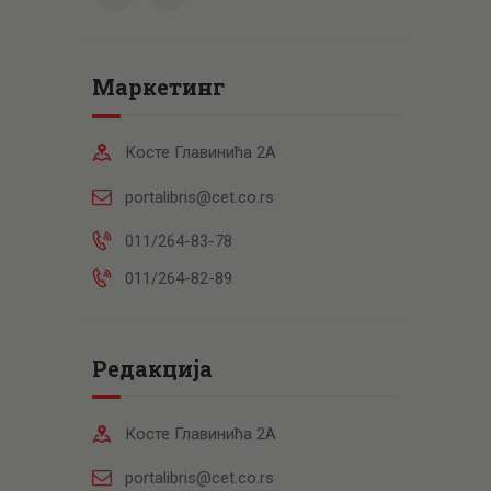
Маркетинг
Косте Главинића 2А
portalibris@cet.co.rs
011/264-83-78
011/264-82-89
Редакција
Косте Главинића 2А
portalibris@cet.co.rs