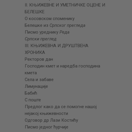
II. КЊИЖЕВНЕ И УМЕТНИЧКЕ ОЦЕНЕ И
БЕЛЕШКЕ
О косовском споменику
Белешке из
Српског прегледа
Писмо уреднику
Реда
Српски преглед
III. КЊИЖЕВНА И ДРУШТВЕНА
ХРОНИКА
Ректоров дан
Господин кмет и наредба господина
кмета
Села и забаве
Лимунације
Бабић
С поште
Предлог како да се помогне нашој
нејакој књижевности
Одговор др Лази Костићу
Писмо једног ћурчије