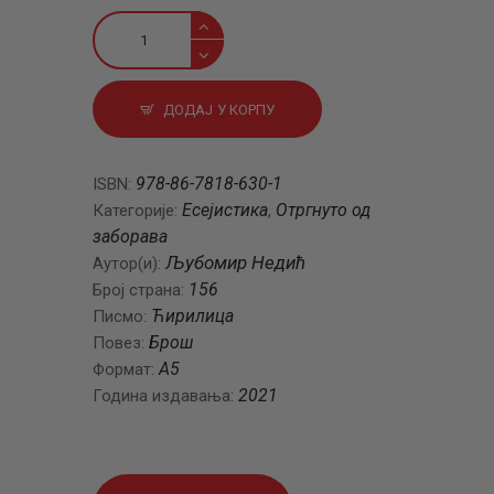
Филозофски
чланци
и
друштвена
ДОДАЈ У КОРПУ
хроника
количина
978-86-7818-630-1
ISBN:
Есејистика
Отргнуто од
Категорије:
,
заборава
Љубомир Недић
Аутор(и):
156
Број страна:
Ћирилица
Писмо:
Брош
Повез:
A5
Формат:
2021
Година издавања: