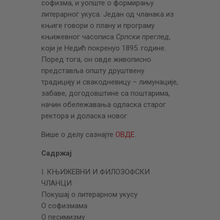
софизма, и уопште о формирању
литерарног укуса. Један од чланака из
књиге говори о плану и програму
књижевног часописа
Српски преглед
,
који је Недић покренуо 1895. године.
Поред тога, он овде живописно
представља општу друштвену
традицију и свакодневицу – лимунације,
забаве, догодовштине са поштарима,
начин обележавања одласка старог
ректора и доласка новог.
Више о делу сазнајте
ОВДЕ
.
Садржај
I. КЊИЖЕВНИ И ФИЛОЗОФСКИ
ЧЛАНЦИ
Покушај о литерарном укусу
О софизмама
О песимизму