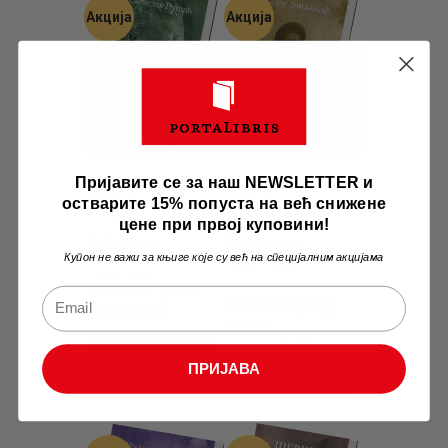
Акција
Акција
Пријавите се за наш NEWSLETTER и
Бранислав
Радоје
остварите 15% попуста на већ снижене
Нушић
Домановић
цене при првој куповини!
Хајдуци
Сатире и
приповетке
Купон не важи за књиге које су већ на специјалним акцијама
Оригинална
470
Тренутна
.
00
рсд
Оригинална
570
Тренутна
.
00
рсд
цена
цена
616
.
00
рсд
цена
цена
759
.
00
рсд
је
је:
је
је:
ДОДАЈ У КОРПУ
била:
470
.
ПРИЈАВА
ДОДАЈ У КОРПУ
била:
570
.
616
0
.
759
0
.
0
0