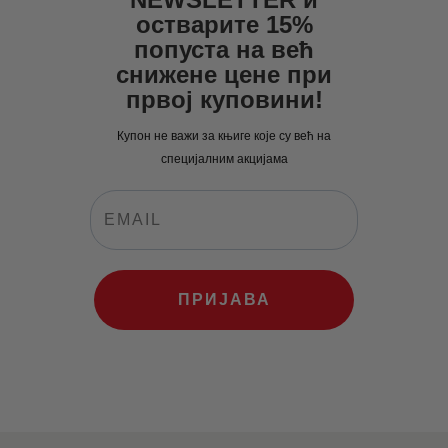
0
рсд.
0
рсд.
остварите 15%
рсд.
попуста на већ
рсд.
снижене цене при
првој куповини!
Купон не важи за књиге које су већ на
специјалним акцијама
ПРИЈАВА