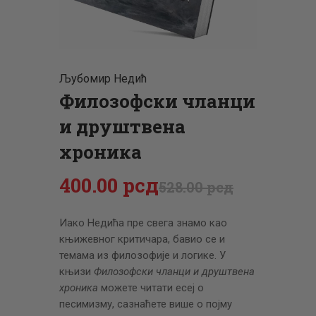
ЦЕНОВНИК
ПИСМО
Љубомир Недић
Филозофски чланци
и друштвена
хроника
400
.
00
рсд
528
.
00
рсд
Иако Недића пре свега знамо као
књижевног критичара, бавио се и
темама из филозофије и логике. У
књизи
Филозофски чланци и друштвена
хроника
можете читати есеј о
песимизму, сазнаћете више о појму