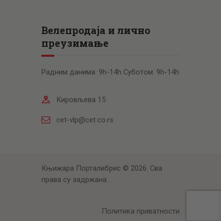
Велепродаја и лично
преузимање
Радним данима: 9h-14h Суботом: 9h-14h
Кировљева 15
cet-vlp@cet.co.rs
Књижара Порталибрис © 2026. Сва
права су задржана.
Политика приватности