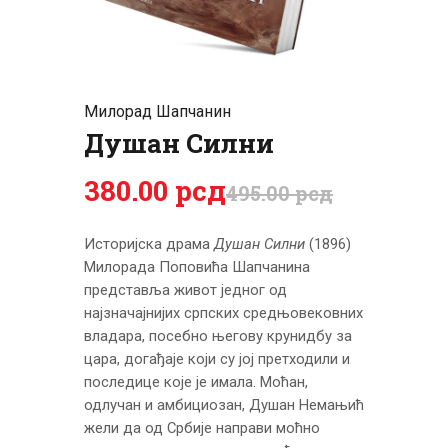
ЦЕНОВНИК
ПИСМО
Милорад Шапчанин
Душан Силни
380
.
00
рсд
495
.
00
рсд
Историјска драма
Душан Силни
(1896)
Милорада Поповића Шапчанина
представља живот једног од
најзначајнијих српских средњовековних
владара, посебно његову крунидбу за
цара, догађаје који су јој претходили и
последице које је имала. Моћан,
одлучан и амбициозан, Душан Немањић
жели да од Србије направи моћно