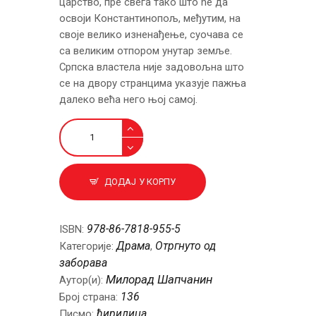
царство, пре свега тако што ће да
освоји Константинопољ, међутим, на
своје велико изненађење, суочава се
са великим отпором унутар земље.
Српска властела није задовољна што
се на двору странцима указује пажња
далеко већа него њој самој.
Душан
Силни
количина
ДОДАЈ У КОРПУ
978-86-7818-955-5
ISBN:
Драма
Отргнуто од
Категорије:
,
заборава
Милорад Шапчанин
Аутор(и):
136
Број страна:
ћирилица
Писмо: