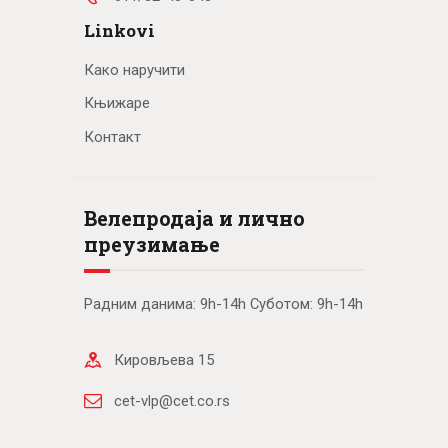
Linkovi
Како наручити
Књижаре
Контакт
Велепродаја и лично
преузимање
Радним данима: 9h-14h Суботом: 9h-14h
Кировљева 15
cet-vlp@cet.co.rs