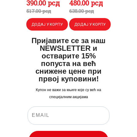
Оригинална
390
Тренутна
.
00
рсд
Оригинална
480
Тренутна
.
00
рсд
цена
цена
цена
цена
517
.
00
рсд
638
.
00
рсд
ПРИЈАВА
је
је:
је
је:
ДОДАЈ У КОРПУ
ДОДАЈ У КОРПУ
била:
390
.
била:
480
.
517
0
.
638
0
.
Пријавите се за наш
0
0
0
0
NEWSLETTER и
0
рсд.
0
рсд.
остварите 15%
попуста на већ
рсд.
рсд.
снижене цене при
првој куповини!
Купон не важи за књиге које су већ на
специјалним акцијама