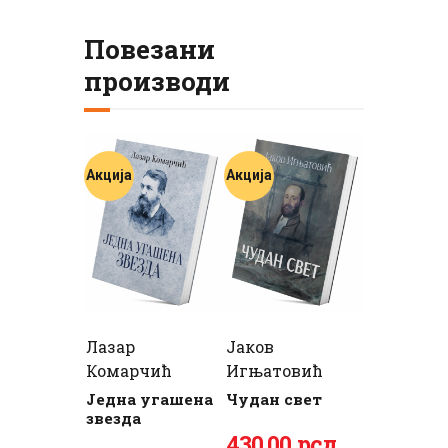
Повезани
производи
Акција
Акција
Лазар
Јаков
Комарчић
Игњатовић
Једна угашена
Чудан свет
звезда
Оригинална
430
Тренутна
.
00
рсд