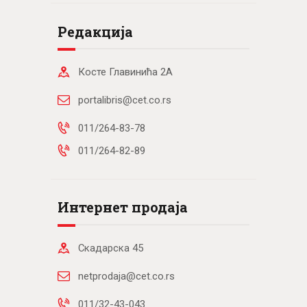
Редакција
Косте Главинића 2А
portalibris@cet.co.rs
011/264-83-78
011/264-82-89
Интернет продаја
Скадарска 45
netprodaja@cet.co.rs
011/32-43-043