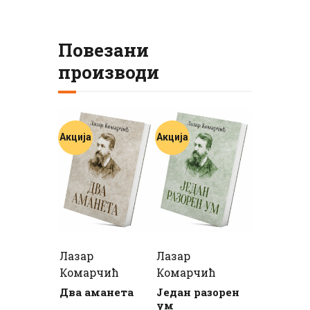
Повезани
производи
Акција
Акција
Лазар
Лазар
Комарчић
Комарчић
Два аманета
Један разорен
ум