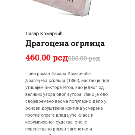
ЦЕНОВНИК
ПИСМО
Лазар Комарчић
Драгоцена огрлица
460
.
00
рсд
605
.
00
рсд
Први роман Лазара Комарчића,
Драгоцена огрлица
(1880), настао је под
утицајем Виктора Игоа, као једног од
великих узора овог аутора. Иако је ово
својевремено веома популарно дело у
основи друштвена критика усмерена
против спреге владајуће класе и
корумпираног судства, оно је
првенствено роман загонетке и