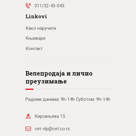
011/32-43-043
Linkovi
Како наручити
Књижаре
Контакт
Велепродаја и лично
преузимање
Радним данима: 9h-14h Суботом: 9h-14h
Кировљева 15
cet-vlp@cet.co.rs