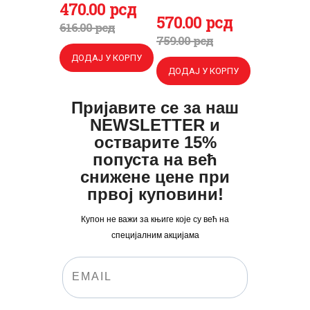
Оригинална
470
Тренутна
.
00
рсд
Оригинална
570
Тренутна
.
00
рсд
цена
цена
616
.
00
рсд
цена
цена
759
.
00
рсд
је
је:
је
је:
ДОДАЈ У КОРПУ
била:
470
.
ДОДАЈ У КОРПУ
била:
570
.
616
0
.
759
0
.
Пријавите се за наш
0
0
0
0
NEWSLETTER и
0
рсд.
0
рсд.
остварите 15%
рсд.
попуста на већ
рсд.
снижене цене при
првој куповини!
Купон не важи за књиге које су већ на
специјалним акцијама