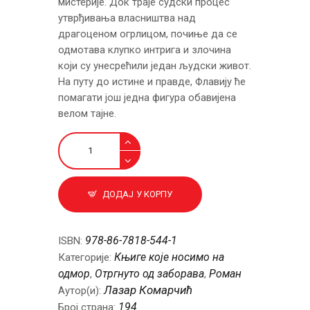
мистерије. Док траје судски процес
утврђивања власништва над
драгоценом огрлицом, почиње да се
одмотава клупко интрига и злочина
који су унесрећили један људски живот.
На путу до истине и правде, Флавију ће
помагати још једна фигура обавијена
велом тајне.
Драгоцена
огрлица
количина
ДОДАЈ У КОРПУ
978-86-7818-544-1
ISBN:
Књиге које носимо на
Категорије:
одмор
Отргнуто од заборава
Роман
,
,
Лазар Комарчић
Аутор(и):
194
Број страна: