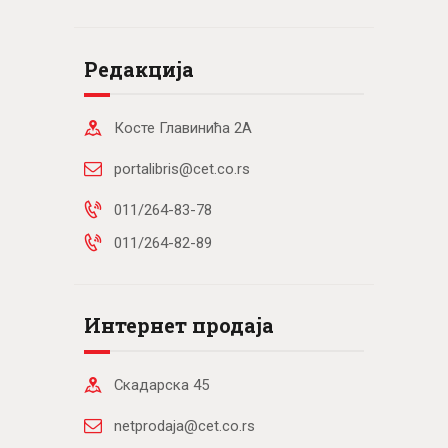
Редакција
Косте Главинића 2А
portalibris@cet.co.rs
011/264-83-78
011/264-82-89
Интернет продаја
Скадарска 45
netprodaja@cet.co.rs