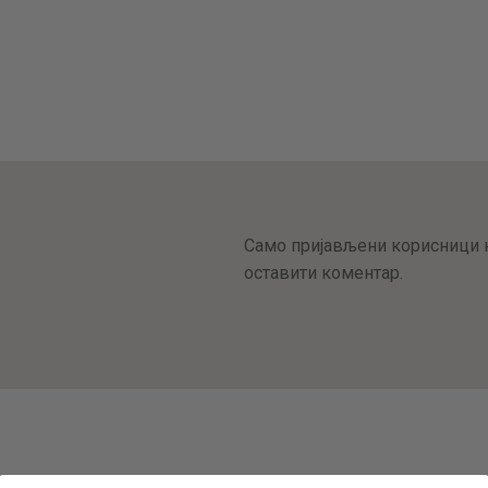
Само пријављени корисници к
оставити коментар.