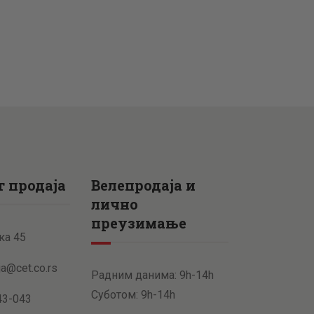
 продаја
Велепродаја и
лично
преузимање
ка 45
ja@cet.co.rs
Радним данима: 9h-14h
Суботом: 9h-14h
43-043