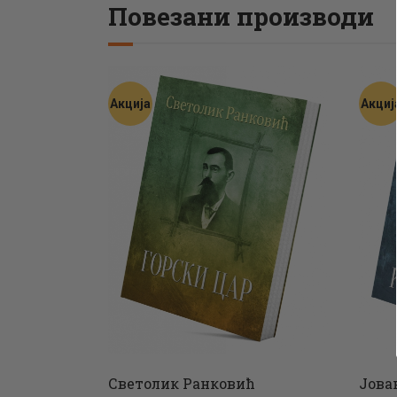
Повезани производи
Акција
Акциј
Светолик Ранковић
Јова