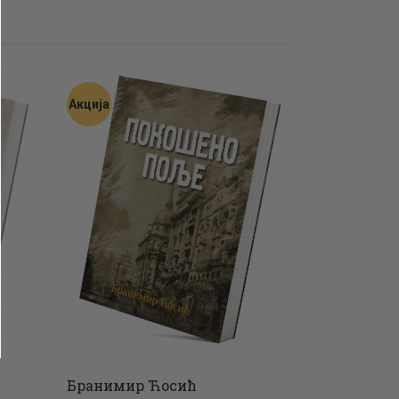
Акција
Бранимир Ћосић