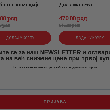
бране комедије
Два аманета
.
00
рсд
470
.
00
рсд
игинална
енутна
Оригинална
Тренутна
0
рсд
616
.
00
рсд
а
а
цена
цена
ДОДАЈ У КОРПУ
ДОДАЈ У КОРПУ
је
је:
ите се за наш NEWSLETTER и оствар
а:
.
била:
470
.
а на већ снижене цене при првој ку
.
616
0
.
Купон не важи за књиге које су већ на специјалним акцијама
0
0
.
0
рсд.
.
рсд.
ПРИЈАВА