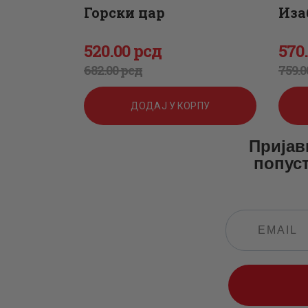
Горски цар
Иза
520
.
00
рсд
570
Оригинална
Тренутна
Ор
Тр
682
.
00
рсд
759
.
0
цена
цена
цен
цен
ДОДАЈ У КОРПУ
је
је:
је
је:
Пријав
била:
520
.
бил
570
попуст
682
0
.
759
0
0
0
0
0
0
рсд.
0
рсд
рсд.
рсд