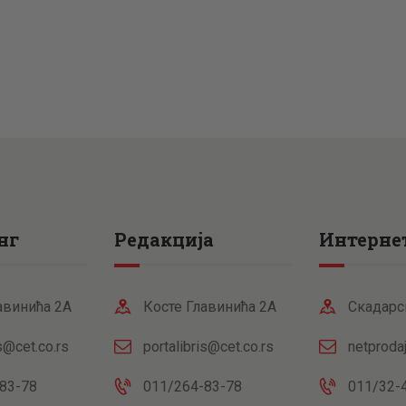
нг
Редакција
Интернет
авинића 2А
Косте Главинића 2А
Скадарс
is@cet.co.rs
portalibris@cet.co.rs
netproda
83-78
011/264-83-78
011/32-