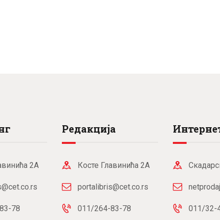
нг
Редакција
Интернет
авинића 2А
Косте Главинића 2А
Скадарс
is@cet.co.rs
portalibris@cet.co.rs
netproda
83-78
011/264-83-78
011/32-