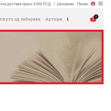
тна достава преко 3.000 РСД
Ценовник
Писмо
0
гнуто од заборава
Аутори