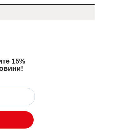
ите 15%
повини!