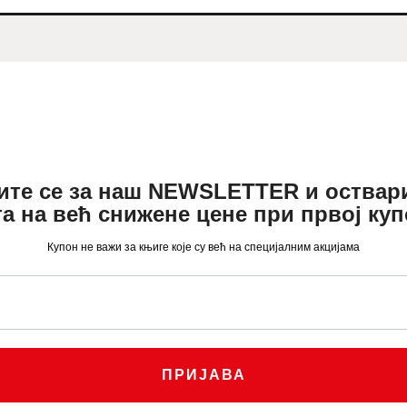
АКТУЕЛНОСТИ
ЦЕНОВНИК
ПИСМО
ите се за наш NEWSLETTER и оствар
а на већ снижене цене при првој ку
Купон не важи за књиге које су већ на специјалним акцијама
ПРИЈАВА