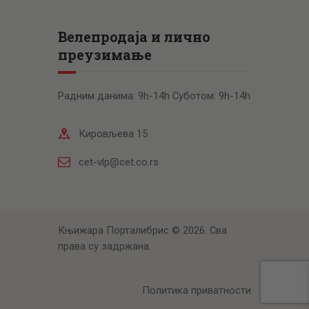
Велепродаја и лично
преузимање
Радним данима: 9h-14h Суботом: 9h-14h
Кировљева 15
cet-vlp@cet.co.rs
Књижара Порталибрис © 2026. Сва
права су задржана.
Политика приватности