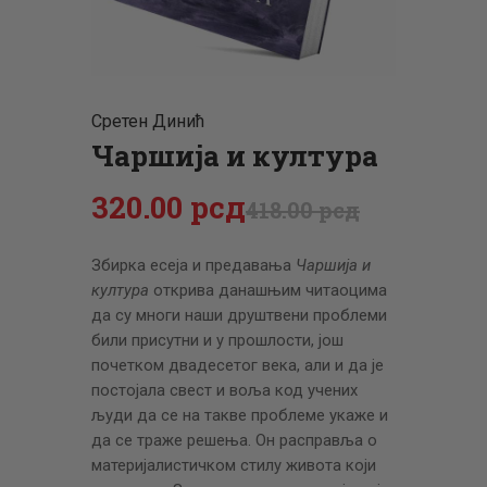
ЦЕНОВНИК
ПИСМО
Сретен Динић
Чаршија и култура
320
.
00
рсд
418
.
00
рсд
Збирка есеја и предавања
Чаршија и
култура
открива данашњим читаоцима
да су многи наши друштвени проблеми
били присутни и у прошлости, још
почетком двадесетог века, али и да је
постојала свест и воља код учених
људи да се на такве проблеме укаже и
да се траже решења. Он расправља о
материјалистичком стилу живота који