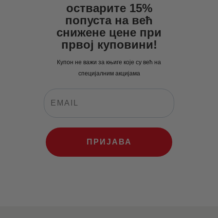
0
рсд.
0
рсд.
остварите 15%
рсд.
попуста на већ
рсд.
снижене цене при
првој куповини!
Купон не важи за књиге које су већ на
специјалним акцијама
ПРИЈАВА