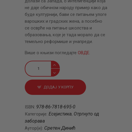
долази са Запада, о интелигенцији која
не даје обичном народу пример како да
буде културнији, бави се питањем улоге
варошких и градских жена, а посебно
се осврће на питање школства и
образовања, које је тада морало да се
темељно реформише и унапреди.
Више о књизи погледајте
ОВДЕ
.
Чаршија
и
култура
количина
ДОДАЈ У КОРПУ
978-86-7818-695-0
ISBN:
Есејистика
Отргнуто од
Категорије:
,
заборава
Сретен Динић
Аутор(и):