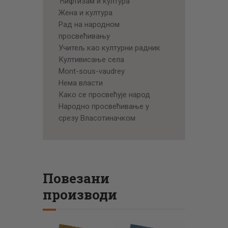
Ћифтизам и култура
Жена и култура
Рад на народном
просвећивању
Учитељ као културни радник
Култивисање села
Mont-sous-vaudrey
Нема власти
Како се просвећује народ
Народно просвећивање у
срезу Власотиначком
Повезани
производи