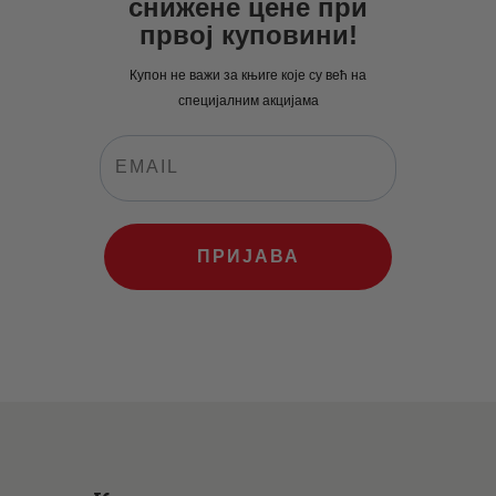
снижене цене при
првој куповини!
Купон не важи за књиге које су већ на
специјалним акцијама
ПРИЈАВА