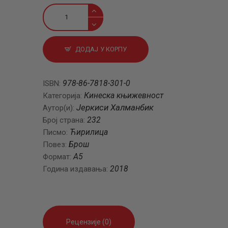
Бесмртно
јагње
количина
ДОДАЈ У КОРПУ
978-86-7818-301-0
ISBN:
Кинеска књижевност
Категорија:
Јеркиси Халманбик
Аутор(и):
232
Број страна:
Ћирилица
Писмо:
Брош
Повез:
A5
Формат:
2018
Година издавања:
Рецензије (0)