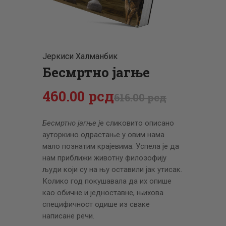
ЦЕНОВНИК
ПИСМО
Јеркиси Халманбик
Бесмртно јагње
460
.
00
рсд
616
.
00
рсд
Бесмртно јагње ј
е сликовито описано
ауторкино одрастање у овим нама
мало познатим крајевима. Успела је да
нам приближи животну филозофију
људи који су на њу оставили јак утисак.
Колико год покушавала да их опише
као обичне и једноставне, њихова
специфичност одише из сваке
написане речи.