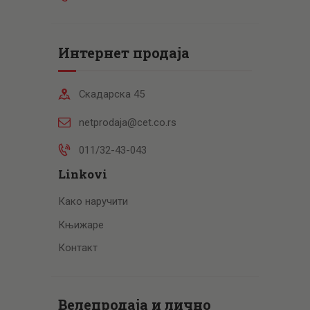
Интернет продаја
Скадарска 45
netprodaja@cet.co.rs
011/32-43-043
Linkovi
Како наручити
Књижаре
Контакт
Велепродаја и лично