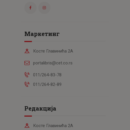
Маркетинг
Косте Главинића 2А
portalibris@cet.co.rs
011/264-83-78
011/264-82-89
Редакција
Косте Главинића 2А