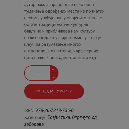
аутор нам, заправо, даје нека нова
тумачења одређених места из познатих
песама, упућује нас у слојевитост наше
богате традиционалне културне
баштине и приближава нам културу
наших предака у ширем смислу, која је
кључ за разумевање многих
антрополошких питања, карактерних
црта нашег човека, менталитета итд.
Белешке
о
нашој
народној
ДОДАЈ У КОРПУ
поезији
количина
978-86-7818-736-0
ISBN:
Есејистика
Отргнуто од
Категорије:
,
заборава