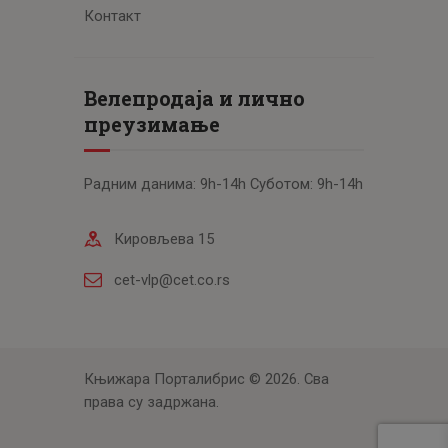
Контакт
Велепродаја и лично
преузимање
Радним данима: 9h-14h Суботом: 9h-14h
Кировљева 15
cet-vlp@cet.co.rs
Књижара Порталибрис © 2026. Сва
права су задржана.