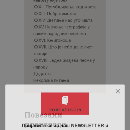
невољу није грех
XXXII. Погубљивање код моста
XXXIII. Побратимство
XXXIV. Светиње као уточишта
XXXV. Незнање географије у
нашим народним песмама
XXXVI. Књигоноша
XXXVII. Што је небо да је лист
хартије
XXXVIII. Једна Змајева песма у
народу
Додатак
Неколика питања
Повезани
производи
Пријавите се за наш NEWSLETTER и
остварите 15% попуста на већ снижене