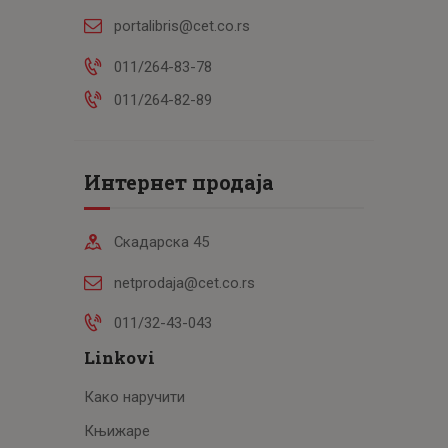
portalibris@cet.co.rs
011/264-83-78
011/264-82-89
Интернет продаја
Скадарска 45
netprodaja@cet.co.rs
011/32-43-043
Linkovi
Како наручити
Књижаре