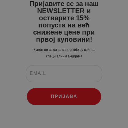
726
0
.
1,111
0
.
Пријавите се за наш
0
0
0
0
NEWSLETTER и
0
рсд.
0
рсд.
остварите 15%
попуста на већ
рсд.
рсд.
снижене цене при
првој куповини!
Купон не важи за књиге које су већ на
специјалним акцијама
ПРИЈАВА