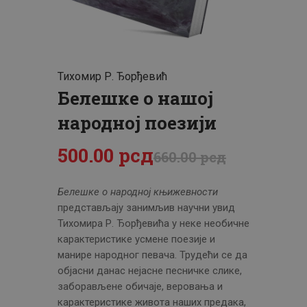
ЦЕНОВНИК
ПИСМО
Тихомир Р. Ђорђевић
Белешке о нашој
народној поезији
500
.
00
рсд
660
.
00
рсд
Белешке о народној књижевности
представљају занимљив научни увид
Тихомира Р. Ђорђевића у неке необичне
карактеристике усмене поезије и
манире народног певача. Трудећи се да
објасни данас нејасне песничке слике,
заборављене обичаје, веровања и
карактеристике живота наших предака,