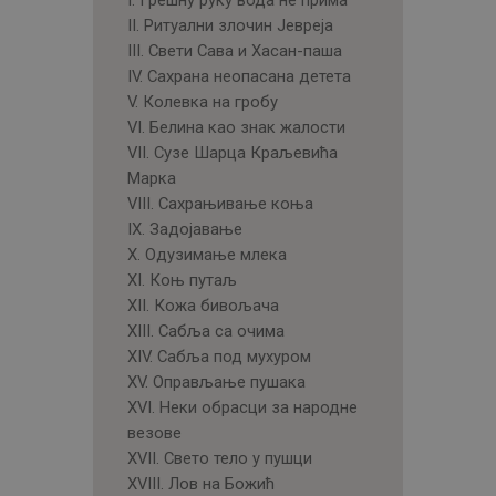
I. Грешну руку вода не прима
II. Ритуални злочин Јевреја
III. Свети Сава и Хасан-паша
IV. Сахрана неопасана детета
V. Колевка на гробу
VI. Белина као знак жалости
VII. Сузе Шарца Краљевића
Марка
VIII. Сахрањивање коња
IX. Задојавање
X. Одузимање млека
XI. Коњ путаљ
XII. Кожа бивољача
XIII. Сабља са очима
XIV. Сабља под мухуром
XV. Оправљање пушака
XVI. Неки обрасци за народне
везове
XVII. Свето тело у пушци
XVIII. Лов на Божић