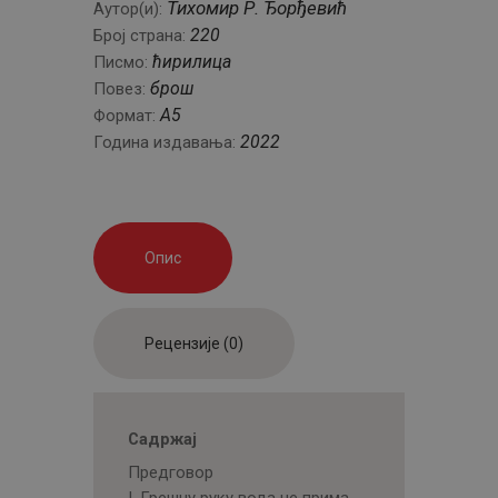
Тихомир Р. Ђорђевић
Аутор(и):
220
Број страна:
ћирилица
Писмо:
брош
Повез:
А5
Формат:
2022
Година издавања:
Опис
Рецензије (0)
Садржај
Предговор