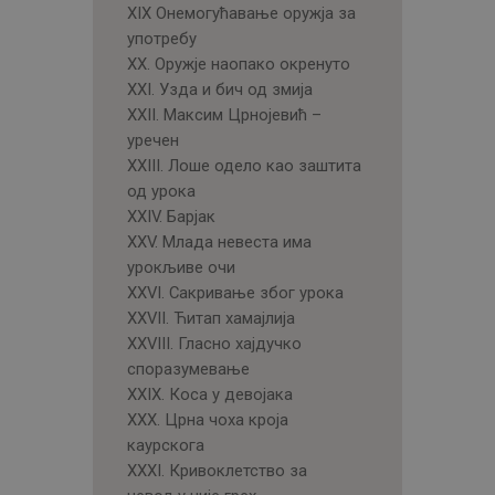
XIX Онемогућавање оружја за
употребу
XX. Оружје наопако окренуто
XXI. Узда и бич од змија
XXII. Максим Црнојевић –
уречен
XXIII. Лоше одело као заштита
од урока
XXIV. Барјак
XXV. Млада невеста има
урокљиве очи
XXVI. Сакривање због урока
XXVII. Ћитап хамајлија
XXVIII. Гласно хајдучко
споразумевање
XXIX. Коса у девојака
XXX. Црна чоха кроја
каурскога
XXXI. Кривоклетство за