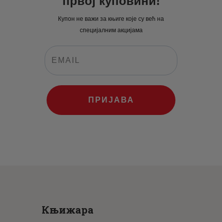
првој куповини!
Купон не важи за књиге које су већ на
специјалним акцијама
ПРИЈАВА
Књижара