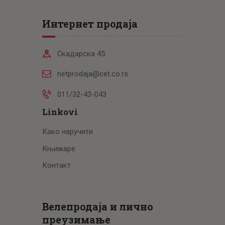
Интернет продаја
Скадарска 45
netprodaja@cet.co.rs
011/32-43-043
Linkovi
Како наручити
Књижаре
Контакт
Велепродаја и лично
преузимање