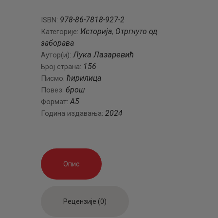
1918)
количина
978-86-7818-927-2
ISBN:
Историја
Отргнуто од
Категорије:
,
заборава
Лука Лазаревић
Аутор(и):
156
Број страна:
ћирилица
Писмо:
брош
Повез:
А5
Формат:
2024
Година издавања:
Опис
Рецензије (0)