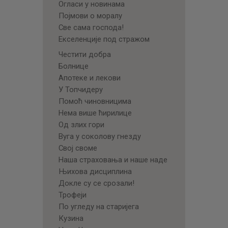
Огласи у новинама
Појмови о моралу
Све сама господа!
Екселенције под стражом
Честити добра
Болнице
Апотеке и лекови
У Топчидеру
Помоћ чиновницима
Нема више ћирилице
Од злих гори
Вуга у соколову гнезду
Свој своме
Наша страховања и наше наде
Њихова дисциплина
Докле су се срозали!
Трофеји
По угледу на старијега
Кузина