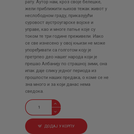
рату. Аутор нам, кроз своје белешке,
жели приближити њихов тежак живот у
неслободном граду, приказујући
суровост аустроугарске војске и
управе, као и многе патње које су
током те три године преживели. Иако
се све изнесено у овој књизи не може
упоређивати са голготом коју је
претрпео део нашег народа који је
прешао Албанију по страшној зими, она
ипак даје слику једног периода из
прошлости наших предака, о коме се не
зна много и за који данас нема
сведока.
Белешке
из
окупираног
Београда
ДОДАЈ У КОРПУ
(1915–