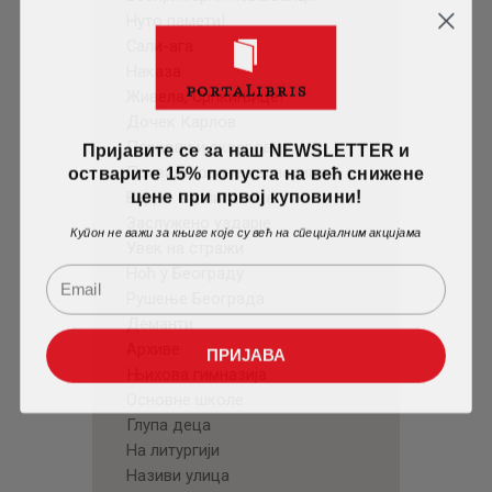
Нуто памети!
Сали-ага
Наказа
Живела, Српкињице!
Дочек Карлов
Пријавите се за наш NEWSLETTER и
Паркови и скверови
остварите 15% попуста на већ снижене
Привилеговане келнерице
цене при првој куповини!
Бедне васпитачице
Заслужено уздарје
Купон не важи за књиге које су већ на специјалним акцијама
Увек на стражи
Ноћ у Београду
Рушење Београда
Деманти
Архиве
ПРИЈАВА
Њихова гимназија
Основне школе
Глупа деца
На литургији
Називи улица