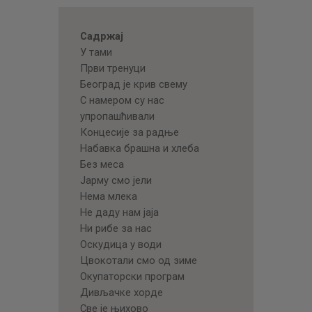
Садржај
У тами
Први тренуци
Београд је крив свему
С намером су нас
упропашћивали
Концесије за радње
Набавка брашна и хлеба
Без меса
Јарму смо јели
Нема млека
Не даду нам јаја
Ни рибе за нас
Оскудица у води
Цвокотали смо од зиме
Окупаторски програм
Дивљачке хорде
Све је њихово