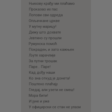
Њихову крађу ми плаћамо
Проказао их пас
Лопови сви одреда
Опљачкане цркве
У мутну марицу!
Дижу што дохвате
Јевтино су прошли
Румунска помоћ
Покраден, и зато кажњен
Љуте харачлије
За путни трошак
Паре… Паре!
Кад дођу наши
Ко зна откуд је донета!
Поштено плаћају
Гледај, али узети не смеш!
Мора бити!
И јуне и уже
У официрски се стан не улази