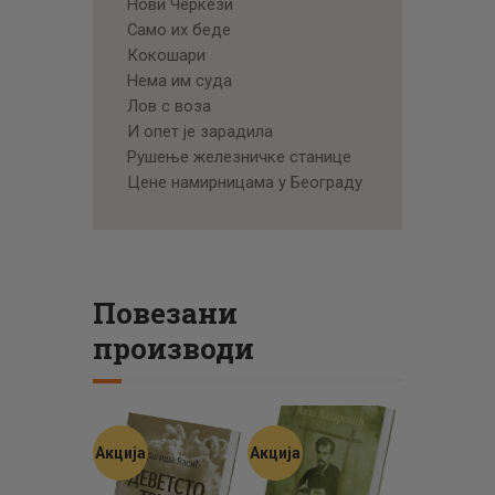
Нови Черкези
Само их беде
Кокошари
Нема им суда
Лов с воза
И опет је зарадила
Рушење железничке станице
Цене намирницама у Београду
Повезани
производи
Акција
Акција