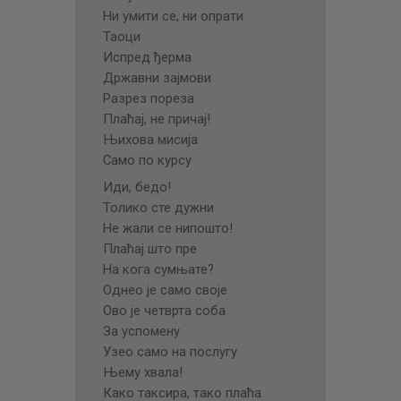
Ни умити се, ни опрати
Таоци
Испред ђерма
Државни зајмови
Разрез пореза
Плаћај, не причај!
Њихова мисија
Само по курсу
Иди, бедо!
Толико сте дужни
Не жали се нипошто!
Плаћај што пре
На кога сумњате?
Однео је само своје
Ово је четврта соба
За успомену
Узео само на послугу
Њему хвала!
Како таксира, тако плаћа