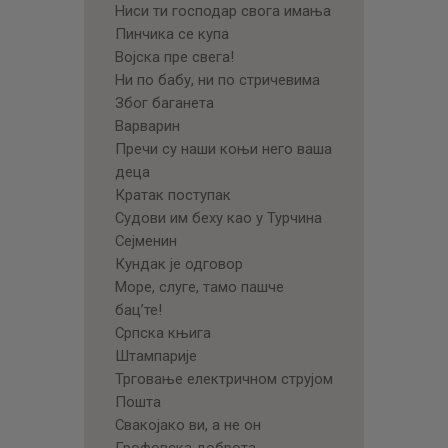
Ниси ти господар свога имања
Пинчика се купа
Војска пре свега!
Ни по бабу, ни по стричевима
Због баганета
Варварин
Пречи су наши коњи него ваша
деца
Кратак поступак
Судови им беху као у Турчина
Сејменин
Кундак је одговор
Море, слуге, тамо пашче
бац’те!
Српска књига
Штампарије
Трговање електричном струјом
Пошта
Свакојако ви, а не он
Грофовска доброта