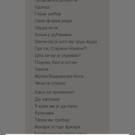
Одљуд
Горак шећер
Само форме ради
Свуда исти
Коњи у дућанима
Закон му је што му срце жуди
Где си, Старина Новаче?!
Шта ли му је скривио?
Подлац био и остао
Лажов
Жртва Видманова беса
Чича га отерао
Како се променио!
Да заплаше
У крви им је да лажу
Кулучари
Такви им требају
Фукара остаје фукара
Беспримерни неваљалци