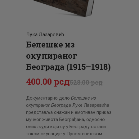
ЦЕНОВНИК
ПИСМО
Лука Лазаревић
Белешке из
окупираног
Београда (1915–1918)
400
.
00
рсд
528
.
00
рсд
Документарно дело
Белешке из
окупираног Београда
Луке Лаза­ревића
представља снажан и емотиван приказ
мучног живота Београђана, односно
оних људи који су у Београду остали
током окупације у Првом светском