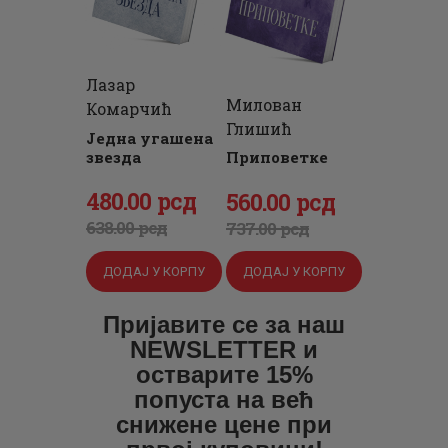
Лазар
Милован
Комарчић
Глишић
Једна угашена
звезда
Приповетке
Оригинална
480
Тренутна
.
00
рсд
Оригинална
560
Тренутна
.
00
рсд
цена
цена
цена
цена
638
.
00
рсд
737
.
00
рсд
је
је:
је
је:
ДОДАЈ У КОРПУ
ДОДАЈ У КОРПУ
била:
480
.
била:
560
.
638
0
.
737
0
.
Пријавите се за наш
0
0
0
0
NEWSLETTER и
0
рсд.
0
рсд.
остварите 15%
попуста на већ
рсд.
рсд.
снижене цене при