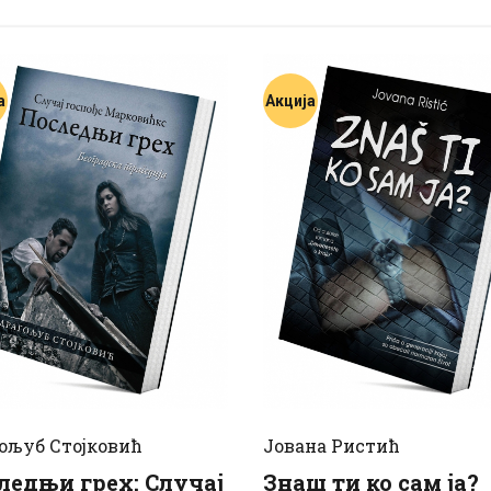
а
Акција
ољуб Стојковић
Јована Ристић
ледњи грех: Случај
Знаш ти ко сам ја?