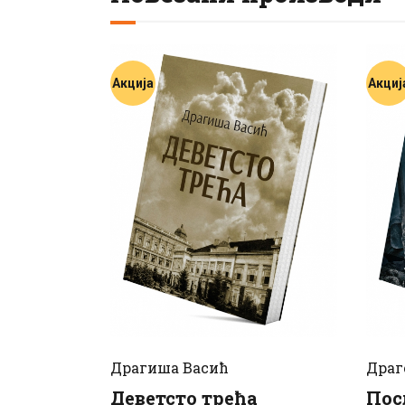
Акција
Акциј
Драгиша Васић
Драг
Деветсто трећа
Пос