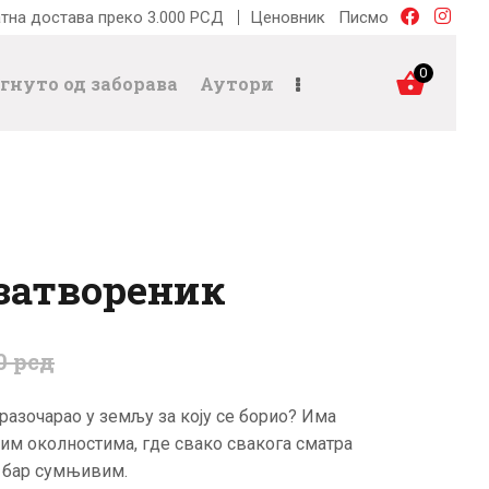
тна достава преко 3.000 РСД
Ценовник
Писмо
0
гнуто од заборава
Аутори
затвореник
0
рсд
 разочарао у земљу за коју се борио? Има
ним околностима, где свако свакога сматра
и бар сумњивим.