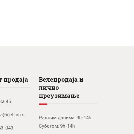
 продаја
Велепродаја и
лично
преузимање
ка 45
ja@cet.co.rs
Радним данима: 9h-14h
Суботом: 9h-14h
43-043