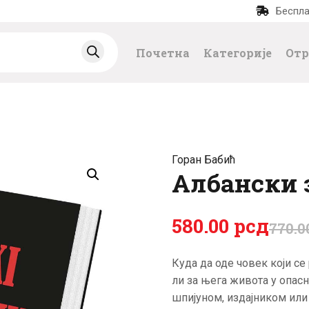
Беспла
ПОЧЕТНА
Почетна
Категорије
Отр
КАТЕГОРИЈЕ
НАЈПРОДАВАНИЈ
Е
Горан Бабић
НОВЕ КЊИГЕ
Албански 
ОТРГНУТО ОД
580
.
00
рсд
770
.
0
ЗАБОРАВА
Куда да оде човек који се
ли за њега живота у опас
АУТОРИ
шпијуном, издајником ил