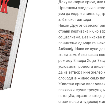
Документарна прича, или 
АКТУЕЛНОСТИ
Црвенком сведочи о невер
ума да издржи више од т
ЦЕНОВНИК
албанског затвора.
Након Другог светског рат
ПИСМО
страни партизана и био за
социјализма. Без икакве к
понижење одводи га, нако
Албанију. Иако се куне да 
жели само било какав пос
режиму Енвера Хоџе. Зав
условима провести више о
да из затвора није желео 
слободи је живео само пет
Животна прича овог човек
психички мучни тренуци, 
потонућа, страхоте које је
снази воље и чудесној живо