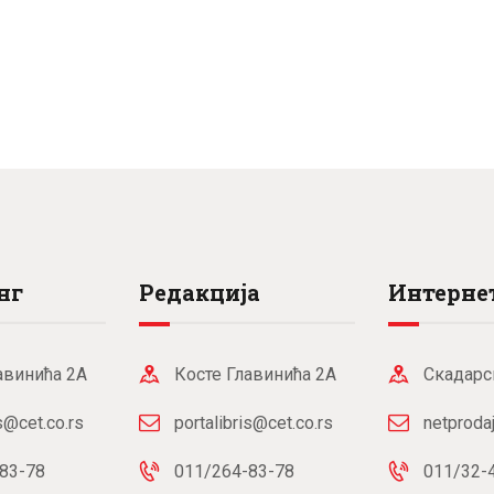
нг
Редакција
Интернет
авинића 2А
Косте Главинића 2А
Скадарс
is@cet.co.rs
portalibris@cet.co.rs
netproda
83-78
011/264-83-78
011/32-