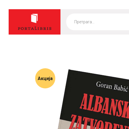
Products
search
Акција