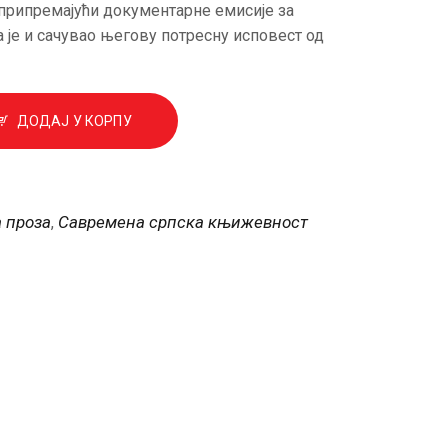
припремајући документарне емисије за
га је и сачувао његову потресну исповест од
ДОДАЈ У КОРПУ
 проза
Савремена српска књижевност
,