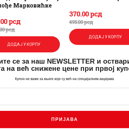
пође Марковићке
370
.
00
рсд
Оригинална
Тренутна
.
00
рсд
495
.
00
рсд
игинална
енутна
цена
цена
00
рсд
а
а
ДОДАЈ У КОРПУ
је
је:
ДОДАЈ У КОРПУ
била:
370
.
ите се за наш NEWSLETTER и оствар
а:
.
а на већ снижене цене при првој ку
495
0
.
2
.
Купон не важи за књиге које су већ на специјалним акцијама
0
0
0
рсд.
.
рсд.
.
ПРИЈАВА