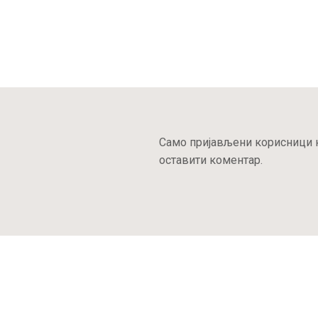
Само пријављени корисници к
оставити коментар.