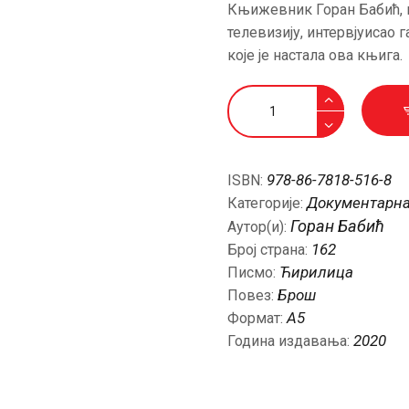
Књижевник Горан Бабић, 
телевизију, интервјуисао 
које је настала ова књига.
Албански
затвореник
количина
978-86-7818-516-8
ISBN:
Документарна
Категорије:
Горан Бабић
Аутор(и):
162
Број страна:
Ћирилица
Писмо:
Брош
Повез:
A5
Формат:
2020
Година издавања: