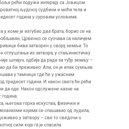
боље рећи подужи интервју са Јовицом
оватној људској судбини и моћи тела и
ридесет година у суровим условима
а у коме је изгубио два брата, борио се на
робљаван, Црвенко се суочава са наличјем
ривице бива затворен у својој земљи. То
н отпуштања из затвора, у стаљинистичку
није шпијун, одбија да ради за туђу земљу –
ао да би преживео. Али, он је ипак сумњив
ршава у тамници где ће у ужасним
д тридесет година. И након свега ће рећи
ни да оде. Након одслужене казне на
 година.
а, његова горка искуства, физички и
механизми којима се спашавао од лудила,
 доживео у затвору – све то сведочи о
тној сили која га је спасила.