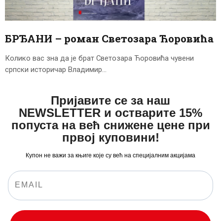
ЦЕНОВНИК
ПИСМО
БРЂАНИ – роман Светозара Ћоровића
Колико вас зна да је брат Светозара Ћоровића чувени
српски историчар Владимир…
Пријавите се за наш
NEWSLETTER и остварите 15%
попуста на већ снижене цене при
првој куповини!
Купон не важи за књиге које су већ на специјалним акцијама