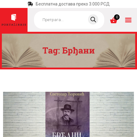
Бесплатна достава преко 3.000 РСД
Products
search
0
Tag: Брђани
ПОЧЕТНА
КАТЕГОРИЈЕ
НАЈПРОДАВАНИЈЕ
НОВЕ КЊИГЕ
ОТРГНУТО ОД
ЗАБОРАВА
АУТОРИ
АКТУЕЛНОСТИ